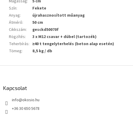
Magasság
:
5 cm
Szín
:
Fekete
Anyag
:
újrahasznosított műanyag
Átmérő
:
50 cm
Cikkszám
:
gesckd50070f
Rögzítés
:
3 x M12 csavar + dübel (tartozék)
Teherbírás
:
≥40 t tengelyterhelés (beton alap esetén)
Tömeg
:
8,5 kg / db
L
á
b
l
Kapcsolat
é
info
@
okosio.hu
c
+36 30 650 5678