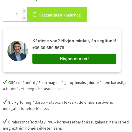
Hozzáadás a kosárhoz
Kérdése van? Hívjon minket, és segítünk!
+36 30 650 5678
Hívjon minket!
✔
Ø50 cm átmérő / 5 cm magasság – optimális „dudor”, nem károsítja
a futóművet, mégis hatásosan lassít.
✔
8,5 kg tömeg / darab – stabilan fekszik, de emberi erővel is
mozgatható telepítéshez.
✔
Újrahasznosított lágy PVC – környezetbarát és rugalmas; nem reped
meg extrém hőmérsékleten sem.