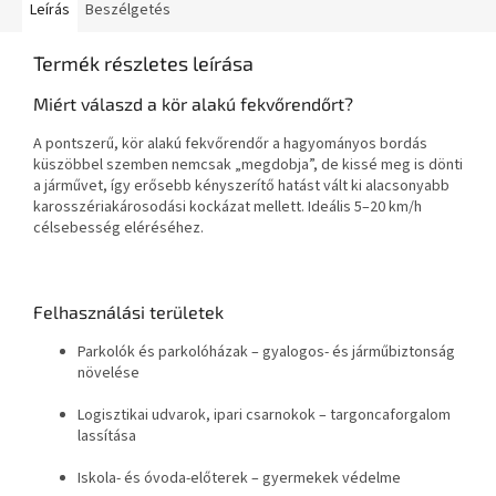
Leírás
Beszélgetés
Termék részletes leírása
Miért válaszd a kör alakú fekvőrendőrt?
A pontszerű, kör alakú fekvőrendőr a hagyományos bordás
küszöbbel szemben nemcsak „megdobja”, de kissé meg is dönti
a járművet, így erősebb kényszerítő hatást vált ki alacsonyabb
karosszériakárosodási kockázat mellett. Ideális 5–20 km/h
célsebesség eléréséhez.
Felhasználási területek
Parkolók és parkolóházak – gyalogos- és járműbiztonság
növelése
Logisztikai udvarok, ipari csarnokok – targoncaforgalom
lassítása
Iskola- és óvoda-előterek – gyermekek védelme