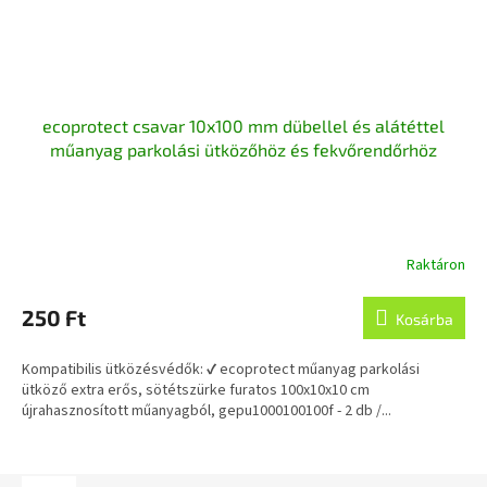
ecoprotect csavar 10x100 mm dübellel és alátéttel
műanyag parkolási ütközőhöz és fekvőrendőrhöz
Raktáron
250 Ft
Kosárba
Kompatibilis ütközésvédők: ✔ ecoprotect műanyag parkolási
ütköző extra erős, sötétszürke furatos 100x10x10 cm
újrahasznosított műanyagból, gepu1000100100f - 2 db /...