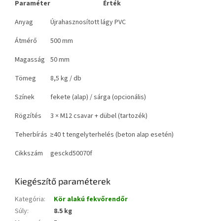
Paraméter
Érték
Anyag
Újrahasznosított lágy PVC
Átmérő
500 mm
Magasság
50 mm
Tömeg
8,5 kg / db
Színek
fekete (alap) / sárga (opcionális)
Rögzítés
3 × M12 csavar + dübel (tartozék)
Teherbírás
≥40 t tengelyterhelés (beton alap esetén)
Cikkszám
gesckd50070f
Kiegészítő paraméterek
Kategória
:
Kör alakú fekvőrendőr
Súly
:
8.5 kg