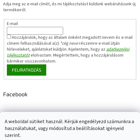
Adja meg az e-mail címét, és mi tájékoztatást küldünk webáruházunk új
termékeiről.
E-mail
Hozzájárulok, hogy az általam önként megadott nevem és e-mail
címem felhasználásával a(z)
*cég neve
részemre e-mail útján
hírleveleket, ajánlatokat küldjön. Kijelentem, hogy az
adatkezelési
tájékoztatót
elolvastam. Megértettem, hogy a hozzájárulásom
bármikor visszavonhatom.
FELIRATKOZÁS
Facebook
A weboldal sütiket használ. Kérjük engedélyezd számunkra a
Adatkezelési tájékoztató
Elérhetőségeink
Impresszum
használatukat, vagy módosítsd a beállításokat igényeid
Üzleti feltételek (ÁSZF)
Jótállási tájékoztató
szerint.
Szállítási információk