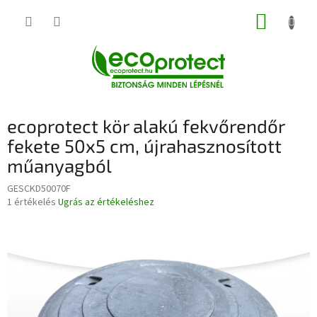
Ugrás
KOSÁR
a
fő
tartalomhoz
ecoprotect kör alakú fekvőrendőr
fekete 50x5 cm, újrahasznosított
műanyagból
GESCKD50070F
A
1 értékelés
Ugrás az értékeléshez
termék
átlagos
értékelése
5-
ből
5,0
csillag.