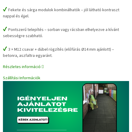
✔
Fekete és sárga modulok kombinálhatók – jól látható kontraszt
nappal és éjjel.
✔
Pontszerű telepítés – sorban vagy rácsban elhelyezve a kívánt
sebességre szabható.
✔
3 × M12 csavar + dübel rögzítés (előfúrás Ø14 mm ajánlott) –
betonra, aszfaltra egyaránt.
Részletes információ
Szállítási Információk