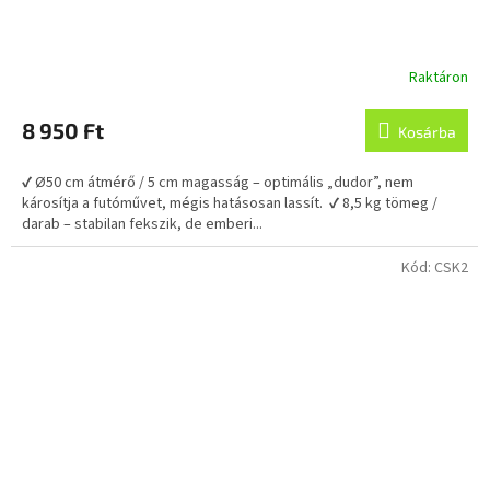
Raktáron
A
termék
átlagos
8 950 Ft
Kosárba
értékelése
5-
✔ Ø50 cm átmérő / 5 cm magasság – optimális „dudor”, nem
ből
károsítja a futóművet, mégis hatásosan lassít. ✔ 8,5 kg tömeg /
5,0
darab – stabilan fekszik, de emberi...
csillag.
Kód:
CSK2