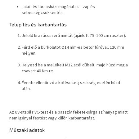
Lakó- és társasházi magánutak – zaj- és
sebességcsökkentés
Telepítés és karbantartás
Jelöld ki a rácsszerű mintát (ajánlott 75–100 cm raszter).
Fúrd elő a burkolatot Ø14 mm-es betonfúróval, 120 mm
mélyen.
Helyezd be a mellékelt M12 acél dübelt, majd húzd meg a
csavart 40 Nm-re.
Évente ellenőrizd a kötéseket; szükség esetén húzd
után.
Az UV-stabil PVC-test és a passzív fekete-sárga színanyag miatt
nem igényel festést vagy külön karbantartást.
Műszaki adatok