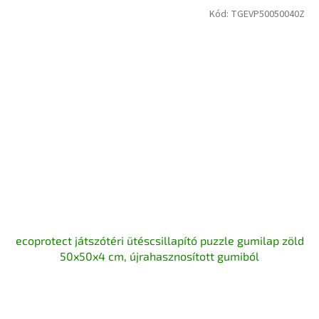
Kód:
TGEVP50050040Z
ecoprotect játszótéri ütéscsillapító puzzle gumilap zöld
50x50x4 cm, újrahasznosított gumiból