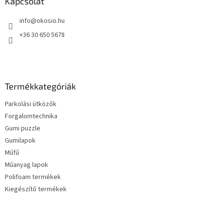
l
Kapcsolat
é
info
@
okosio.hu
c
+36 30 650 5678
Termékkategóriák
Parkolási ütközők
Forgalomtechnika
Gumi puzzle
Gumilapok
Műfű
Műanyag lapok
Polifoam termékek
Kiegészítő termékek