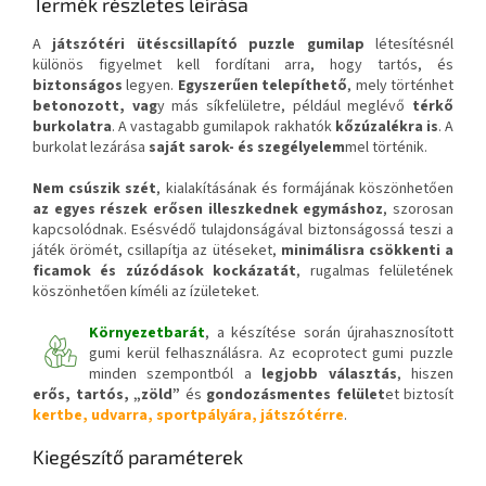
Termék részletes leírása
A
játszótéri ütéscsillapító puzzle gumilap
létesítésnél
különös figyelmet kell fordítani arra, hogy tartós, és
biztonságos
legyen.
Egyszerűen telepíthető
, mely történhet
betonozott, vag
y más síkfelületre, például meglévő
térkő
burkolatra
. A vastagabb gumilapok rakhatók
kőzúzalékra is
. A
burkolat lezárása
saját sarok- és szegélyelem
mel történik.
Nem csúszik szét
, kialakításának és formájának köszönhetően
az egyes részek erősen illeszkednek egymáshoz
, szorosan
kapcsolódnak. Esésvédő tulajdonságával biztonságossá teszi a
játék örömét, csillapítja az ütéseket,
minimálisra csökkenti a
ficamok és zúzódások kockázatát
, rugalmas felületének
köszönhetően kíméli az ízületeket.
Környezetbarát
, a készítése során újrahasznosított
gumi kerül felhasználásra. Az ecoprotect gumi puzzle
minden szempontból a
legjobb választás
, hiszen
erős, tartós, „zöld”
és
gondozásmentes felület
et biztosít
kertbe, udvarra, sportpályára, játszótérre
.
Kiegészítő paraméterek