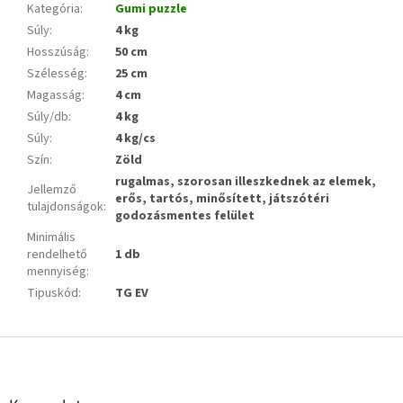
Kategória
:
Gumi puzzle
Súly
:
4 kg
Hosszúság
:
50 cm
Szélesség
:
25 cm
Magasság
:
4 cm
Súly/db
:
4 kg
Súly
:
4 kg/cs
Szín
:
Zöld
rugalmas, szorosan illeszkednek az elemek,
Jellemző
erős, tartós, minősített, játszótéri
tulajdonságok
:
godozásmentes felület
Minimális
rendelhető
1 db
mennyiség
:
Tipuskód
:
TG EV
L
á
b