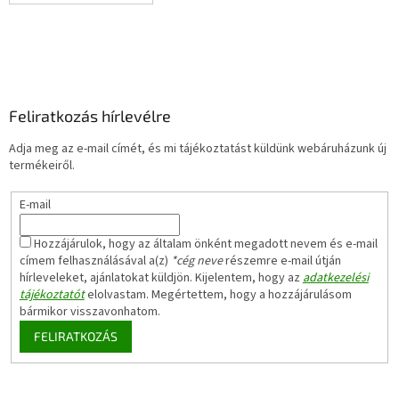
Feliratkozás hírlevélre
Adja meg az e-mail címét, és mi tájékoztatást küldünk webáruházunk új
termékeiről.
E-mail
Hozzájárulok, hogy az általam önként megadott nevem és e-mail
címem felhasználásával a(z)
*cég neve
részemre e-mail útján
hírleveleket, ajánlatokat küldjön. Kijelentem, hogy az
adatkezelési
tájékoztatót
elolvastam. Megértettem, hogy a hozzájárulásom
bármikor visszavonhatom.
FELIRATKOZÁS