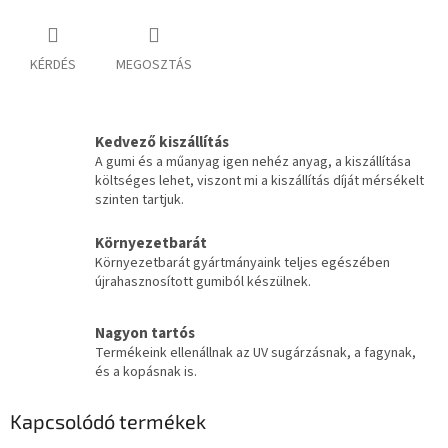
KÉRDÉS
MEGOSZTÁS
Kedvező kiszállítás
A gumi és a műanyag igen nehéz anyag, a kiszállítása
költséges lehet, viszont mi a kiszállítás díját mérsékelt
szinten tartjuk.
Környezetbarát
Környezetbarát gyártmányaink teljes egészében
újrahasznosított gumiból készülnek.
Nagyon tartós
Termékeink ellenállnak az UV sugárzásnak, a fagynak,
és a kopásnak is.
Kapcsolódó termékek