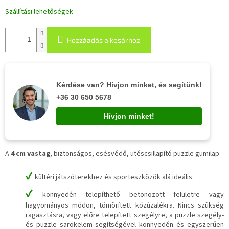
Szállítási lehetőségek
Hozzáadás a kosárhoz
Kérdése van? Hívjon minket, és segítünk!
+36 30 650 5678
Hívjon minket!
A
4 cm vastag
, biztonságos, esésvédő, ütéscsillapító puzzle gumilap
✔
kültéri játszóterekhez és sporteszközök alá ideális.
✔
könnyedén telepíthető betonozott felületre vagy
hagyományos módon, tömörített kőzúzalékra. Nincs szükség
ragasztásra, vagy előre telepített szegélyre, a puzzle szegély-
és puzzle sarokelem segítségével könnyedén és egyszerűen