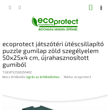
Ugrás
KOSÁR
a
fő
tartalomhoz
ecoprotect játszótéri ütéscsillapító
puzzle gumilap zöld szegélyelem
50x25x4 cm, újrahasznosított
gumiból
TGEVPSZ50025040Z
A
Nincs értékelés
Ugrás az értékeléshez
Márka:
ecoprotect
termék
átlagos
értékelése
5-
ből
0,0
csillag.