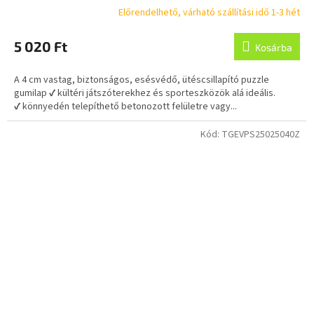
Előrendelhető, várható szállítási idő 1-3 hét
5 020 Ft
Kosárba
A 4 cm vastag, biztonságos, esésvédő, ütéscsillapító puzzle
gumilap ✔ kültéri játszóterekhez és sporteszközök alá ideális.
✔ könnyedén telepíthető betonozott felületre vagy...
Kód:
TGEVPS25025040Z