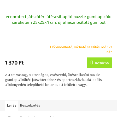
ecoprotect játszótéri ütéscsillapító puzzle gumilap zöld
sarokelem 25x25x4 cm, újrahasznosított gumiból
Előrendelhető, várható szállítási idő 1-3
A
hét
termék
átlagos
1 370 Ft
Kosárba
értékelése
5-
A 4 cm vastag, biztonságos, esésvédő, ütéscsillapító puzzle
ből
gumilap ✔ kültéri játszóterekhez és sporteszközök alá ideális.
4,0
✔ könnyedén telepíthető betonozott felületre vagy...
csillag.
Leírás
Beszélgetés