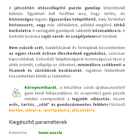
A
játszótéri ütéscsillapító puzzle gumilap
létesítésnél
különös figyelmet kell fordítani arra, hogy tartós, és
biztonságos
legyen.
Egyszerűen telepíthető
, mely történhet
betonozott, vagy
más síkfelületre, például meglévő
térkő
burkolatra
. A vastagabb gumilapok rakhatók
kőzúzalékra is
. A
burkolat lezárása
saját sarok- és szegélyelem
mel történik.
Nem csúszik szét
, kialakításának és formájának köszönhetően
az egyes részek erősen illeszkednek egymáshoz
, szorosan
kapcsolódnak. Esésvédő tulajdonságával biztonságossá teszi a
játék örömét, csillapítja az ütéseket,
minimálisra csökkenti a
ficamok és zúzódások kockázatát
, rugalmas felületének
köszönhetően kíméli az ízületeket.
Környezetbarát
, a készítése során újrahasznosított
gumi kerül felhasználásra. Az ecoprotect gumi puzzle
minden szempontból a
legjobb választás
, hiszen
erős, tartós, „zöld” és gondozásmentes felület
et biztosít
kertbe, udvarra, sportpályára, játszótérre
.
Kiegészítő paraméterek
Kategória
:
Gumi puzzle