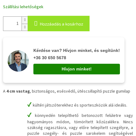
Szállítási lehetőségek
Hozzáadás a kosárhoz
Kérdése van? Hívjon minket, és segítünk!
+36 30 650 5678
Hívjon minket!
A
4 cm vastag
, biztonságos, esésvédő, ütéscsillapító puzzle gumilap
✔
kültéri játszóterekhez és sporteszközök alá ideális.
✔
könnyedén telepíthető betonozott felületre vagy
hagyományos módon, tömörített kőzúzalékra. Nincs
szükség ragasztásra, vagy előre telepített szegélyre, a
puzzle szegély- és puzzle sarokelem segítségével