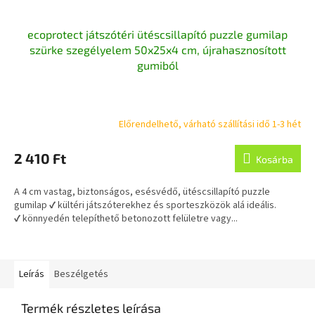
ecoprotect játszótéri ütéscsillapító puzzle gumilap
szürke szegélyelem 50x25x4 cm, újrahasznosított
gumiból
Előrendelhető, várható szállítási idő 1-3 hét
2 410 Ft
Kosárba
A 4 cm vastag, biztonságos, esésvédő, ütéscsillapító puzzle
gumilap ✔ kültéri játszóterekhez és sporteszközök alá ideális.
✔ könnyedén telepíthető betonozott felületre vagy...
Leírás
Beszélgetés
Termék részletes leírása