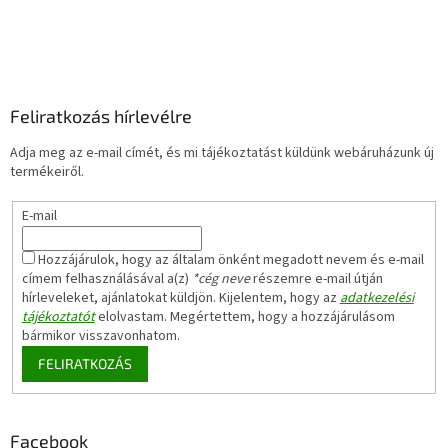
Feliratkozás hírlevélre
Adja meg az e-mail címét, és mi tájékoztatást küldünk webáruházunk új
termékeiről.
E-mail
Hozzájárulok, hogy az általam önként megadott nevem és e-mail
címem felhasználásával a(z)
*cég neve
részemre e-mail útján
hírleveleket, ajánlatokat küldjön. Kijelentem, hogy az
adatkezelési
tájékoztatót
elolvastam. Megértettem, hogy a hozzájárulásom
bármikor visszavonhatom.
FELIRATKOZÁS
Facebook