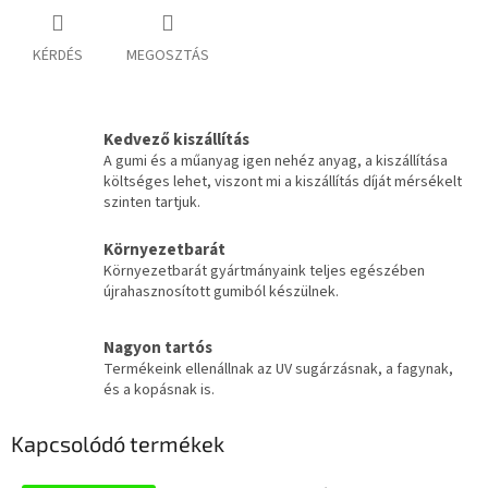
KÉRDÉS
MEGOSZTÁS
Kedvező kiszállítás
A gumi és a műanyag igen nehéz anyag, a kiszállítása
költséges lehet, viszont mi a kiszállítás díját mérsékelt
szinten tartjuk.
Környezetbarát
Környezetbarát gyártmányaink teljes egészében
újrahasznosított gumiból készülnek.
Nagyon tartós
Termékeink ellenállnak az UV sugárzásnak, a fagynak,
és a kopásnak is.
Kapcsolódó termékek