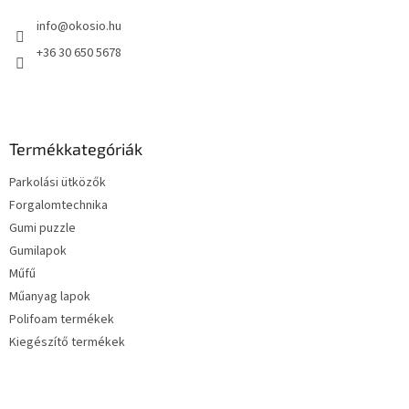
é
info
@
okosio.hu
c
+36 30 650 5678
Termékkategóriák
Parkolási ütközők
Forgalomtechnika
Gumi puzzle
Gumilapok
Műfű
Műanyag lapok
Polifoam termékek
Kiegészítő termékek