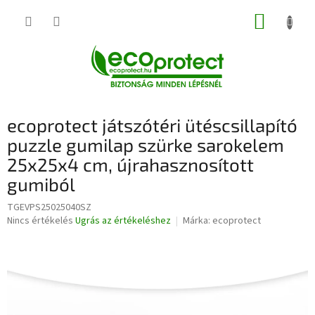
Ugrás
KOSÁR
a
fő
tartalomhoz
ecoprotect játszótéri ütéscsillapító
puzzle gumilap szürke sarokelem
25x25x4 cm, újrahasznosított
gumiból
TGEVPS25025040SZ
A
Nincs értékelés
Ugrás az értékeléshez
Márka:
ecoprotect
termék
átlagos
értékelése
5-
ből
0,0
csillag.