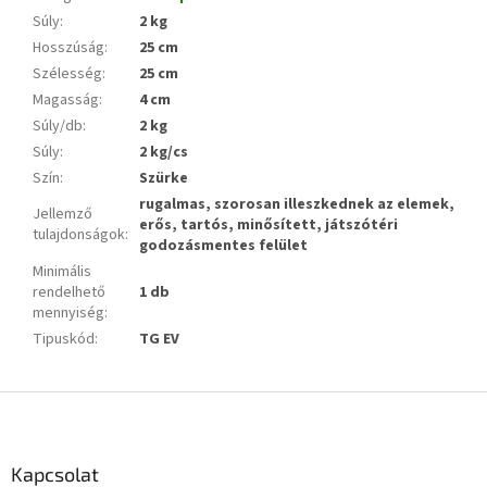
Súly
:
2 kg
Hosszúság
:
25 cm
Szélesség
:
25 cm
Magasság
:
4 cm
Súly/db
:
2 kg
Súly
:
2 kg/cs
Szín
:
Szürke
rugalmas, szorosan illeszkednek az elemek,
Jellemző
erős, tartós, minősített, játszótéri
tulajdonságok
:
godozásmentes felület
Minimális
rendelhető
1 db
mennyiség
:
Tipuskód
:
TG EV
L
á
b
l
Kapcsolat