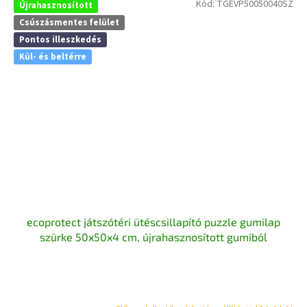
Kód:
TGEVP50050040SZ
Újrahasznosított
Csúszásmentes felület
Pontos illeszkedés
Kül- és beltérre
ecoprotect játszótéri ütéscsillapító puzzle gumilap
szürke 50x50x4 cm, újrahasznosított gumiból