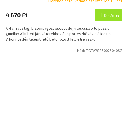
Előrendelhető, várható szállítási idő 1-3 hét
4 670 Ft
Kosárba
A 4 cm vastag, biztonságos, esésvédő, ütéscsillapító puzzle
gumilap ✔ kültéri játszóterekhez és sporteszközök alá ideális.
✔ könnyedén telepíthető betonozott felületre vagy...
Kód:
TGEVPSZ50025040SZ