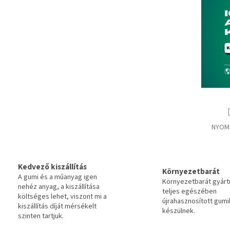
NYOM
Kedvező kiszállítás
Környezetbarát
A gumi és a műanyag igen
Környezetbarát gyár
nehéz anyag, a kiszállítása
teljes egészében
költséges lehet, viszont mi a
újrahasznosított gumi
kiszállítás díját mérsékelt
készülnek.
szinten tartjuk.