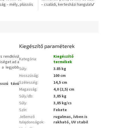
ág – mély, plüssös
– családi, kertesházi hangulat✔
ny✔ valósághű,
kiváló ár-érték arány,
egjelenés,
gondozásmentes
mentes
Kiegészítő paraméterek
s rendkívül
Kiegészítő
Kategória
:
őséget ad a
termékek
i a legjobb
Súly
:
3.85 kg
Hosszúság
:
100 cm
Szélesség
:
14,5 cm
sszú távú
Magasság
:
4,0 (2,5) cm
Súly/db
:
3,85 kg
Súly
:
3,85 kg/cs
Szín
:
Fekete
Jellemző
rugalmas, ívben is
tulajdonságok
:
rakható, UV stabil