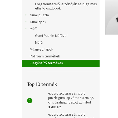
l
Forgalomterelő jelzőbóják és rugalmas
elhajló oszlopok
Gumi puzzle
Gumilapok
Műfű
Gumi Puzzle Műfűvel
Műfű
Műanyag lapok
Polifoam termékek
Kiegészítő termékek
Top 10 termék
ecoprotect terasz és sport
puzzle gumilap vörös 50x50x2,5
cm, újrahasznosított gumiból
3 480 Ft
ecoprotect terasz és sport