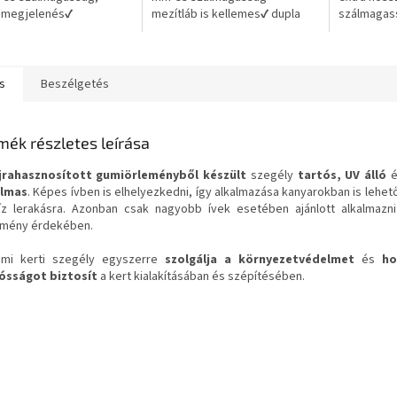
ű megjelenés✔
mezítláb is kellemes✔ dupla
szálmagass
zásmentes, 8 év
latex hátlap a tartósságért és
pázsitélmé
rtási garanciával
stabilitásért
prémium m
gondozás
s
Beszélgetés
mék részletes leírása
jrahasznosított gumiörleményből készült
szegély
tartós, UV álló
é
almas
. Képes ívben is elhelyezkedni, így alkalmazása kanyarokban is lehet
íz lerakásra. Azonban csak nagyobb ívek esetében ajánlott alkalmazn
mény érdekében.
mi kerti szegély egyszerre
szolgálja a környezetvédelmet
és
ho
ósságot biztosít
a kert kialakításában és szépítésében.