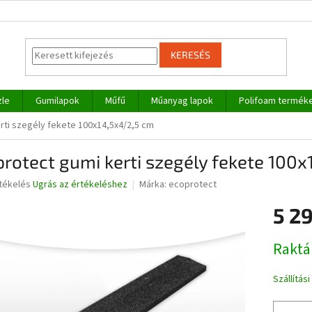
KERESÉS
zle
Gumilapok
Műfű
Műanyag lapok
Polifoam termék
rti szegély fekete 100x14,5x4/2,5 cm
rotect gumi kerti szegély fekete 100
rtékelés
Ugrás az értékeléshez
Márka:
ecoprotect
5 29
ése
Egységár
Raktá
Szállítás