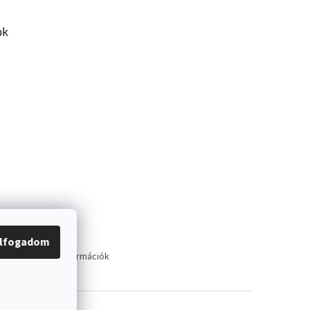
ok
lfogadom
tató
Szállítási információk