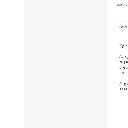
életh
gondo
színta
Leírá
Ter
Az
ú
rug
prec
ered
A gu
tart