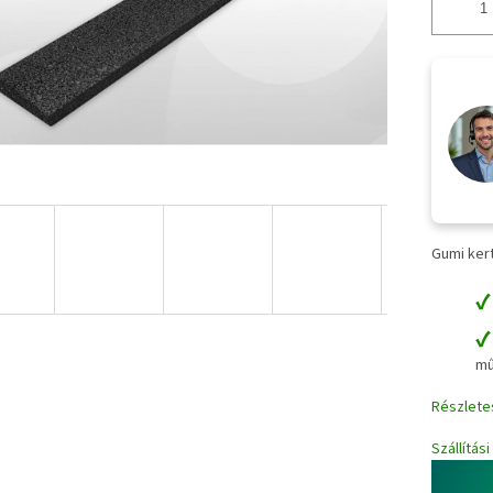
Gumi kert
mű
Részlete
Szállítás