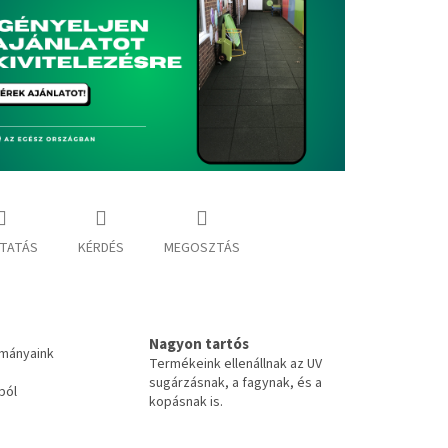
TATÁS
KÉRDÉS
MEGOSZTÁS
Nagyon tartós
tmányaink
Termékeink ellenállnak az UV
sugárzásnak, a fagynak, és a
ból
kopásnak is.