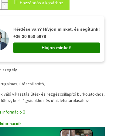
Hozzáadás a kosárhoz
Kérdése van? Hívjon minket, és segítünk!
+36 30 650 5678
Hívjon minket!
i szegély
✔
rugalmas, ütéscsillapító,
✔
kiváló választás ütés- és rezgéscsillapító burkolatokhoz,
fűhöz, kerti ágyásokhoz és utak lehatárolásához
s információ
i Információk