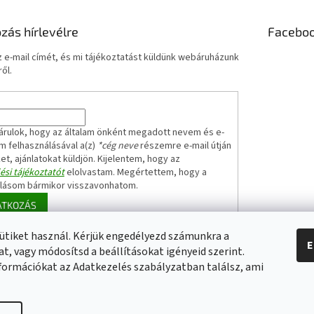
ozás hírlevélre
Facebo
 e-mail címét, és mi tájékoztatást küldünk webáruházunk
ől.
árulok, hogy az általam önként megadott nevem és e-
m felhasználásával a(z)
*cég neve
részemre e-mail útján
ket, ajánlatokat küldjön. Kijelentem, hogy az
ési tájékoztatót
elolvastam. Megértettem, hogy a
ulásom bármikor visszavonhatom.
ATKOZÁS
ütiket használ. Kérjük engedélyezd számunkra a
E
t, vagy módosítsd a beállításokat igényeid szerint.
Elérhetőségeink
Impresszum
Üzleti feltételek (ÁSZF)
Jótállási tájékoz
formációkat az Adatkezelés szabályzatban találsz, ami