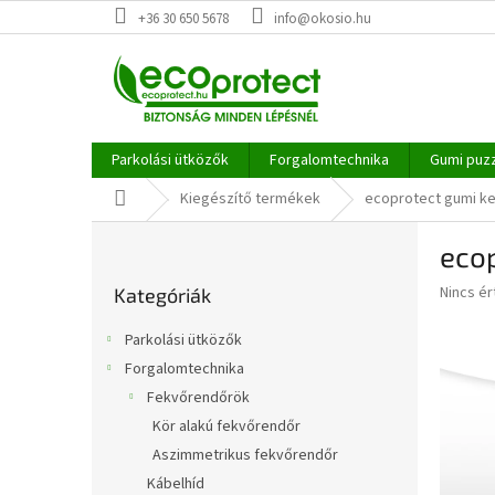
Ugrás
+36 30 650 5678
info@okosio.hu
a
fő
tartalomhoz
Parkolási ütközők
Forgalomtechnika
Gumi puz
Kezdőlap
Kiegészítő termékek
ecoprotect gumi ke
O
ecop
l
Kategóriák
d
A
Nincs é
Kategóriák
átugrása
a
termék
l
átlagos
Parkolási ütközők
s
értékel
Forgalomtechnika
5-
ó
ből
Fekvőrendőrök
p
0,0
a
Kör alakú fekvőrendőr
csillag.
n
Aszimmetrikus fekvőrendőr
e
Kábelhíd