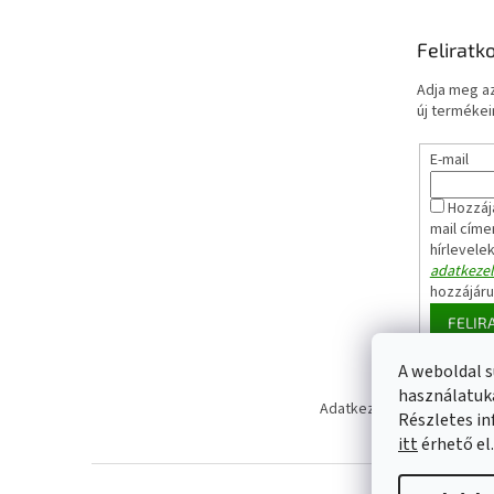
Feliratk
Adja meg az
új termékeir
E-mail
Hozzáj
mail címe
hírlevele
adatkezel
hozzájár
FELIR
A weboldal s
használatuka
Adatkezelési tájékoztató
Részletes in
itt
érhető el.