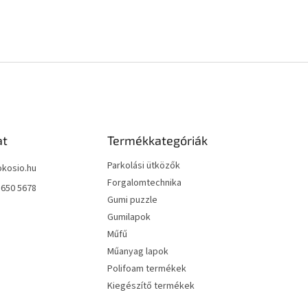
at
Termékkategóriák
Parkolási ütközők
okosio.hu
Forgalomtechnika
 650 5678
Gumi puzzle
Gumilapok
Műfű
Műanyag lapok
Polifoam termékek
Kiegészítő termékek