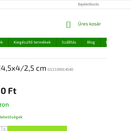
Bejelentkezés
KOSÁR
Üres kosár
ek
Kiegészítő termékek
Szállítás
Blog
Rólunk
x14,5x4/2,5 cm
GSZ100014540
0 Ft
:
ron
i lehetőségek