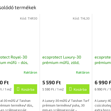
solódó termékek
Kód:
THR30
Kód:
THL30
otect Royal-30
ecoprotect Luxury-30
ecoprote
ium műfű – dús,
prémium műfű, zöld,
prémium 
ű pázsit gondozás
erkélyre, teraszra, kertbe
színű, ke
Raktáron
Raktáron
l
200 cm széles
0 Ft
5 590 Ft
6 990 F
ár:
Egységár:
Egységár:
Ft / 1 m2
Kosárba
5 590 Ft / 1 m2
Kosárba
6 990 Ft / 
al-30 műfű ✔ Taishan
A Luxury-30 műfű ✔ Taishan Turf
A Luxury-4
prémium terméke✔ dús,
prémium terméke✔ puha, 30
csúcskate
-es szálmagasság,
mm-es szálmagasság –
extra hoss