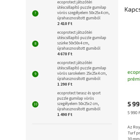
ecoprotect játszótéri
ütéscsillapító puzzle gumilap
Kapc
vörös szegélyelem 50x25x4 cm,
újrahasznosított gumiból
2 410 Ft
ecoprotect játszótéri
ütéscsillapító puzzle gumilap
szürke 50x50x4 cm,
újrahasznosított gumiból
4 670 Ft
ecoprotect játszótéri
ütéscsillapító puzzle gumilap
ecopr
vörös sarokelem 25x25x4 cm,
prém
újrahasznosított gumiból
1 290 Ft
életh
nélkü
ecoprotect terasz és sport
puzzle gumilap vörös
5 99
szegélyelem 50x25x2 cm,
újrahasznosított gumiból
Egység
5 990 
1 490 Ft
Az Roy
Turf 
30 mm