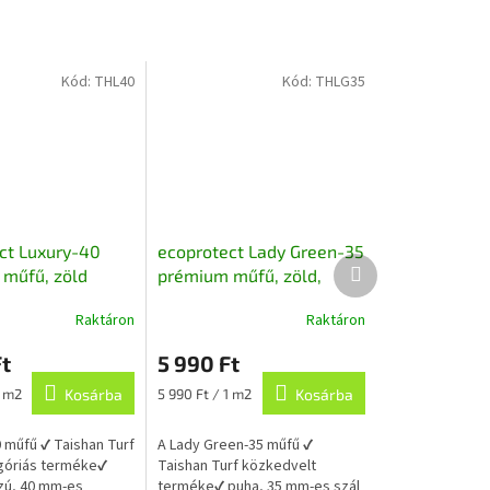
Kód:
THL40
Kód:
THLG35
ct Luxury-40
ecoprotect Lady Green-35
Következő
műfű, zöld
prémium műfű, zöld,
termék
rti, terasz, dekor
puha, családi kertbe,
Raktáron
Raktáron
teraszra 200 cm széles
t
5 990 Ft
Egységár:
1 m2
Kosárba
5 990 Ft / 1 m2
Kosárba
0 műfű ✔ Taishan Turf
A Lady Green-35 műfű ✔
góriás terméke✔
Taishan Turf közkedvelt
zú, 40 mm-es
terméke✔ puha, 35 mm-es szál