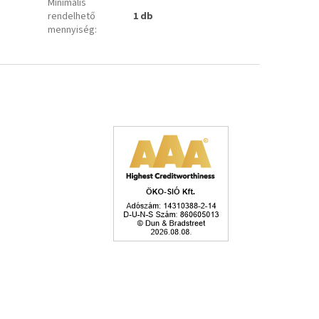
Minimális
rendelhető
1 db
mennyiség
: