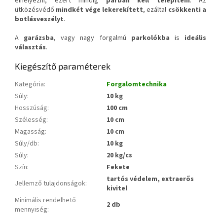
elhelyezni, ezért mindig
párban kell telepíteni
. Az
ütközésvédő
mindkét vége lekerekített
, ezáltal
csökkenti a
botlásveszélyt
.
A
garázsba
, vagy nagy forgalmú
parkolókba
is
ideális
választás
.
Kiegészítő paraméterek
Kategória
:
Forgalomtechnika
Súly
:
10 kg
Hosszúság
:
100 cm
Szélesség
:
10 cm
Magasság
:
10 cm
Súly/db
:
10 kg
Súly
:
20 kg/cs
Szín
:
Fekete
tartós védelem, extraerős
Jellemző tulajdonságok
:
kivitel
Minimális rendelhető
2 db
mennyiség
: