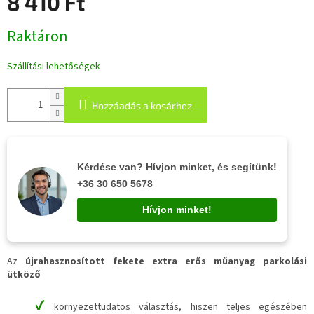
8 410 Ft
Egységár:
Raktáron
Szállítási lehetőségek
Hozzáadás a kosárhoz
Kérdése van? Hívjon minket, és segítünk!
+36 30 650 5678
Hívjon minket!
Az
újrahasznosított fekete extra erős műanyag parkolási
ütköző
✔
környezettudatos választás, hiszen teljes egészében