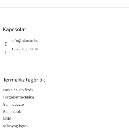
L
á
b
l
Kapcsolat
é
info
@
okosio.hu
c
+36 30 650 5678
Termékkategóriák
Parkolási ütközők
Forgalomtechnika
Gumi puzzle
Gumilapok
Műfű
Műanyag lapok