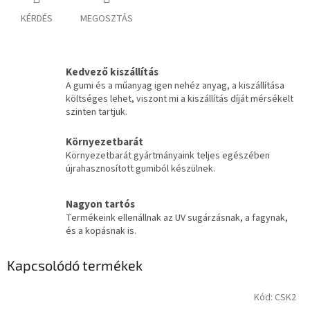
KÉRDÉS
MEGOSZTÁS
Kedvező kiszállítás
A gumi és a műanyag igen nehéz anyag, a kiszállítása
költséges lehet, viszont mi a kiszállítás díját mérsékelt
szinten tartjuk.
Környezetbarát
Környezetbarát gyártmányaink teljes egészében
újrahasznosított gumiból készülnek.
Nagyon tartós
Termékeink ellenállnak az UV sugárzásnak, a fagynak,
és a kopásnak is.
Kapcsolódó termékek
Kód:
CSK2