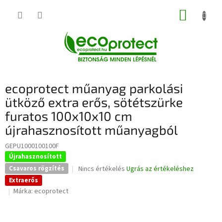
Ugrás
KOSÁR
a
fő
tartalomhoz
ecoprotect műanyag parkolási
ütköző extra erős, sötétszürke
furatos 100x10x10 cm
újrahasznosított műanyagból
GEPU1000100100F
Újrahasznosított
A
Nincs értékelés
Ugrás az értékeléshez
Csavaros rögzítés
termék
Extraerős
átlagos
Márka:
ecoprotect
értékelése
5-
ből