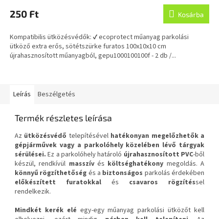
250 Ft
Kosárba
Kompatibilis ütközésvédők: ✔ ecoprotect műanyag parkolási
ütköző extra erős, sötétszürke furatos 100x10x10 cm
újrahasznosított műanyagból, gepu1000100100f - 2 db /...
Leírás
Beszélgetés
Termék részletes leírása
Az
ütközésvédő
telepítésével
hatékonyan megelőzhetők a
gépjárművek vagy a parkolóhely közelében lévő tárgyak
sérülései.
Ez a parkolóhely határoló
újrahasznosított PVC
-ből
készül, rendkívül
masszív
és
költséghatékony
megoldás. A
könnyű rögzíthetőség
és a
biztonságos
parkolás érdekében
előkészített furatokkal
és
csavaros rögzítés
sel
rendelkezik.
Mindkét kerék elé
egy-egy műanyag parkolási ütközőt kell