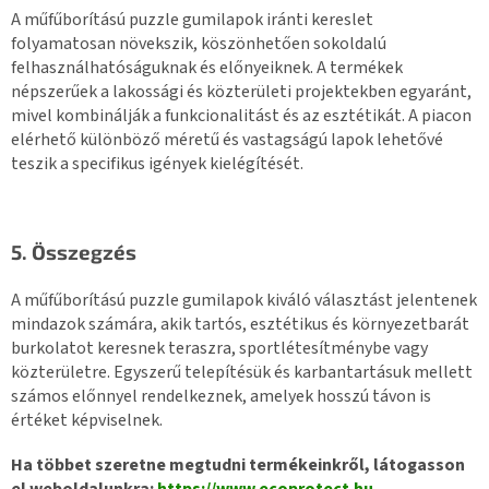
A műfűborítású puzzle gumilapok iránti kereslet
folyamatosan növekszik, köszönhetően sokoldalú
felhasználhatóságuknak és előnyeiknek. A termékek
népszerűek a lakossági és közterületi projektekben egyaránt,
mivel kombinálják a funkcionalitást és az esztétikát. A piacon
elérhető különböző méretű és vastagságú lapok lehetővé
teszik a specifikus igények kielégítését.
5. Összegzés
A műfűborítású puzzle gumilapok kiváló választást jelentenek
mindazok számára, akik tartós, esztétikus és környezetbarát
burkolatot keresnek teraszra, sportlétesítménybe vagy
közterületre. Egyszerű telepítésük és karbantartásuk mellett
számos előnnyel rendelkeznek, amelyek hosszú távon is
értéket képviselnek.
Ha többet szeretne megtudni termékeinkről, látogasson
el weboldalunkra:
https://www.
ecoprotect.hu