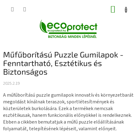
Ugrás
KOSÁR
a
fő
tartalomhoz
Műfűborítású Puzzle Gumilapok -
Fenntartható, Esztétikus és
Biztonságos
2025.2.19
A műfűborítású puzzle gumilapok innovatív és környezetbarát
megoldást kínálnak teraszok, sportlétesítmények és
közterületek burkolására. Ezek a termékek nemcsak
esztétikusak, hanem funkcionális előnyökkel is rendelkeznek.
Ebben a cikkben bemutatjuk a műfű puzzle előállításának
folyamatát, telepítésének lépéseit, valamint előnyeit.