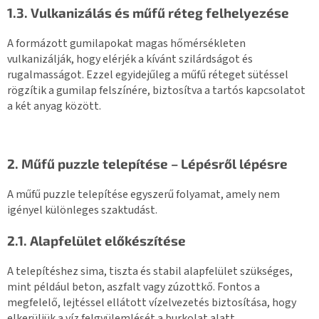
1.3. Vulkanizálás és műfű réteg felhelyezése
A formázott gumilapokat magas hőmérsékleten
vulkanizálják, hogy elérjék a kívánt szilárdságot és
rugalmasságot. Ezzel egyidejűleg a műfű réteget sütéssel
rögzítik a gumilap felszínére, biztosítva a tartós kapcsolatot
a két anyag között.
2. Műfű puzzle telepítése – Lépésről lépésre
A műfű puzzle telepítése egyszerű folyamat, amely nem
igényel különleges szaktudást.
2.1. Alapfelület előkészítése
A telepítéshez sima, tiszta és stabil alapfelület szükséges,
mint például beton, aszfalt vagy zúzottkő. Fontos a
megfelelő, lejtéssel ellátott vízelvezetés biztosítása, hogy
elkerüljük a víz felgyülemlését a burkolat alatt.