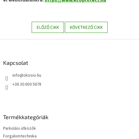
ELŐZŐ CIKK
KÖVETKEZŐ CIKK
L
á
b
l
Kapcsolat
é
info
@
okosio.hu
c
+36 30 650 5678
Termékkategóriák
Parkolási ütközők
Forgalomtechnika