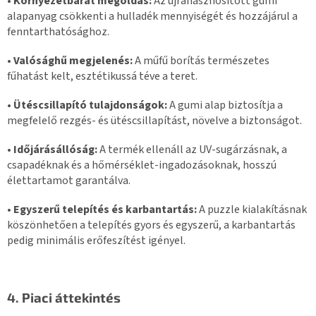
• Környezetbarát megoldás:
Az újrahasznosított gumi
alapanyag csökkenti a hulladék mennyiségét és hozzájárul a
fenntarthatósághoz.
•
Valósághű megjelenés:
A műfű borítás természetes
fűhatást kelt, esztétikussá téve a teret.
• Ütéscsillapító tulajdonságok:
A gumi alap biztosítja a
megfelelő rezgés- és ütéscsillapítást, növelve a biztonságot.
• Időjárásállóság:
A termék ellenáll az UV-sugárzásnak, a
csapadéknak és a hőmérséklet-ingadozásoknak, hosszú
élettartamot garantálva.
• Egyszerű telepítés és karbantartás:
A puzzle kialakításnak
köszönhetően a telepítés gyors és egyszerű, a karbantartás
pedig minimális erőfeszítést igényel.
4. Piaci áttekintés