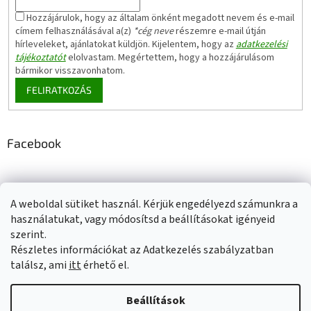
Hozzájárulok, hogy az általam önként megadott nevem és e-mail
címem felhasználásával a(z)
*cég neve
részemre e-mail útján
hírleveleket, ajánlatokat küldjön. Kijelentem, hogy az
adatkezelési
tájékoztatót
elolvastam. Megértettem, hogy a hozzájárulásom
bármikor visszavonhatom.
FELIRATKOZÁS
Facebook
A weboldal sütiket használ. Kérjük engedélyezd számunkra a
Adatkezelési tájékoztató
Elérhetőségeink
Impresszum
használatukat, vagy módosítsd a beállításokat igényeid
Üzleti feltételek (ÁSZF)
Jótállási tájékoztató
szerint.
Szállítási információk
Részletes információkat az Adatkezelés szabályzatban
találsz, ami
itt
érhető el.
Beállítások
Shoptet készítette