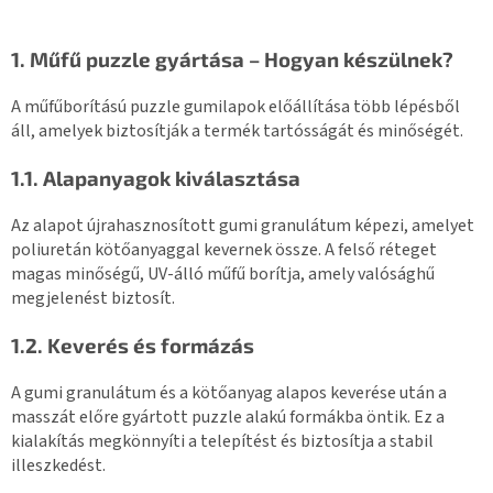
1. Műfű puzzle gyártása – Hogyan készülnek?
A műfűborítású puzzle gumilapok előállítása több lépésből
áll, amelyek biztosítják a termék tartósságát és minőségét.
1.1. Alapanyagok kiválasztása
Az alapot újrahasznosított gumi granulátum képezi, amelyet
poliuretán kötőanyaggal kevernek össze. A felső réteget
magas minőségű, UV-álló műfű borítja, amely valósághű
megjelenést biztosít.
1.2. Keverés és formázás
A gumi granulátum és a kötőanyag alapos keverése után a
masszát előre gyártott puzzle alakú formákba öntik. Ez a
kialakítás megkönnyíti a telepítést és biztosítja a stabil
illeszkedést.