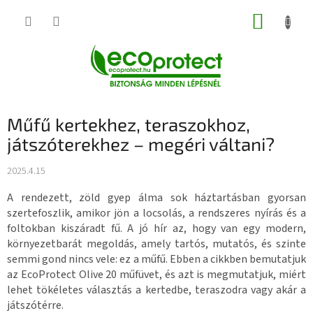
Ugrás
KOSÁR
a
fő
tartalomhoz
Műfű kertekhez, teraszokhoz,
játszóterekhez – megéri váltani?
2025.4.15
A rendezett, zöld gyep álma sok háztartásban gyorsan
szertefoszlik, amikor jön a locsolás, a rendszeres nyírás és a
foltokban kiszáradt fű. A jó hír az, hogy van egy modern,
környezetbarát megoldás, amely tartós, mutatós, és szinte
semmi gond nincs vele: ez a műfű. Ebben a cikkben bemutatjuk
az EcoProtect Olive 20 műfüvet, és azt is megmutatjuk, miért
lehet tökéletes választás a kertedbe, teraszodra vagy akár a
játszótérre.