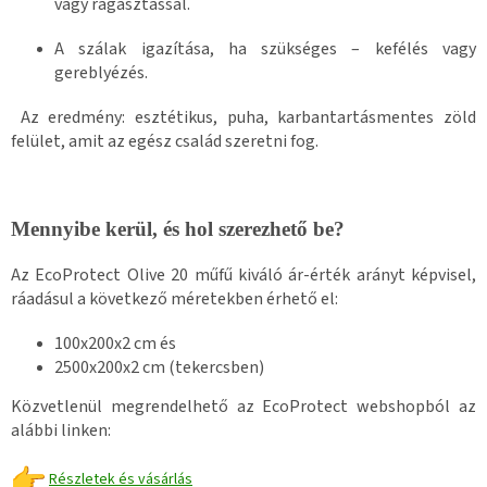
vagy ragasztással.
A szálak igazítása, ha szükséges – kefélés vagy
gereblyézés.
Az eredmény: esztétikus, puha, karbantartásmentes zöld
felület, amit az egész család szeretni fog.
Mennyibe kerül, és hol szerezhető be?
Az EcoProtect Olive 20 műfű kiváló ár-érték arányt képvisel,
ráadásul a következő méretekben érhető el:
100x200x2 cm és
2500x200x2 cm (tekercsben)
Közvetlenül megrendelhető az EcoProtect webshopból az
alábbi linken:
Részletek és vásárlás