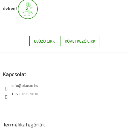
évben!
ELŐZŐ CIKK
KÖVETKEZŐ CIKK
L
á
b
l
Kapcsolat
é
info
@
okosio.hu
c
+36 30 650 5678
Termékkategóriák