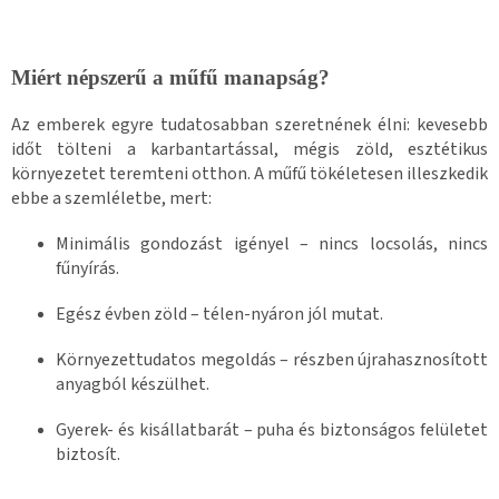
Miért népszerű a műfű manapság?
Az emberek egyre tudatosabban szeretnének élni: kevesebb
időt tölteni a karbantartással, mégis zöld, esztétikus
környezetet teremteni otthon. A műfű tökéletesen illeszkedik
ebbe a szemléletbe, mert:
Minimális gondozást igényel – nincs locsolás, nincs
fűnyírás.
Egész évben zöld – télen-nyáron jól mutat.
Környezettudatos megoldás – részben újrahasznosított
anyagból készülhet.
Gyerek- és kisállatbarát – puha és biztonságos felületet
biztosít.