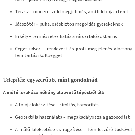
Terasz – modern, zöld megjelenés, ami feldobja a teret
Játszótér – puha, esésbiztos megoldás gyerekeknek
Erkély – természetes hatás a városi lakásokban is
Céges udvar – rendezett és profi megjelenés alacsony
fenntartási költséggel
Telepítés: egyszerűbb, mint gondolnád
A műfű lerakása néhány alapvető lépésből áll:
A talaj előkészítése – simítás, tömörítés.
Geotextília használata – megakadályozza a gazosodást.
A műfű kifektetése és rögzítése – fém leszúró tüskével