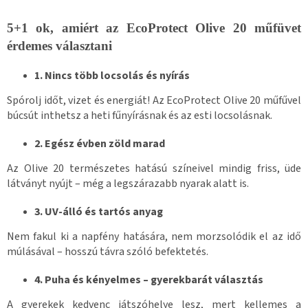
5+1 ok, amiért az EcoProtect Olive 20 műfüvet
érdemes választani
1. Nincs több locsolás és nyírás
Spórolj időt, vizet és energiát! Az EcoProtect Olive 20 műfűvel
búcsút inthetsz a heti fűnyírásnak és az esti locsolásnak.
2. Egész évben zöld marad
Az Olive 20 természetes hatású színeivel mindig friss, üde
látványt nyújt – még a legszárazabb nyarak alatt is.
3. UV-álló és tartós anyag
Nem fakul ki a napfény hatására, nem morzsolódik el az idő
múlásával – hosszú távra szóló befektetés.
4. Puha és kényelmes – gyerekbarát választás
A gyerekek kedvenc játszóhelye lesz, mert kellemes a