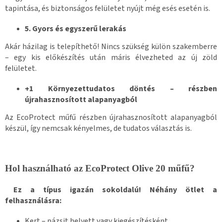
tapintása, és biztonságos felületet nyújt még esés esetén is.
5. Gyors és egyszerű lerakás
Akár házilag is telepíthető! Nincs szükség külön szakemberre
– egy kis előkészítés után máris élvezheted az új zöld
felületet.
+1 Környezettudatos döntés – részben
újrahasznosított alapanyagból
Az EcoProtect műfű részben újrahasznosított alapanyagból
készül, így nemcsak kényelmes, de tudatos választás is.
Hol használható az EcoProtect Olive 20 műfű?
Ez a típus igazán sokoldalú! Néhány ötlet a
felhasználásra:
Kert – pázsit helyett vagy kiegészítésként