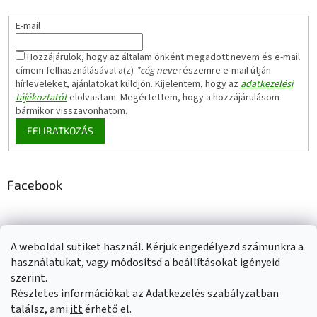
E-mail
Hozzájárulok, hogy az általam önként megadott nevem és e-mail
címem felhasználásával a(z)
*cég neve
részemre e-mail útján
hírleveleket, ajánlatokat küldjön. Kijelentem, hogy az
adatkezelési
tájékoztatót
elolvastam. Megértettem, hogy a hozzájárulásom
bármikor visszavonhatom.
FELIRATKOZÁS
Facebook
A weboldal sütiket használ. Kérjük engedélyezd számunkra a
Adatkezelési tájékoztató
Elérhetőségeink
Impresszum
használatukat, vagy módosítsd a beállításokat igényeid
Üzleti feltételek (ÁSZF)
Jótállási tájékoztató
szerint.
Szállítási információk
Részletes információkat az Adatkezelés szabályzatban
találsz, ami
itt
érhető el.