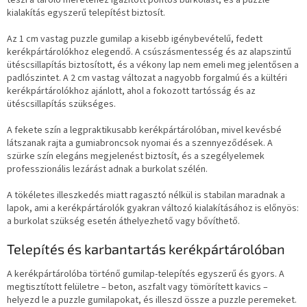
teszi a tároló méretéhez igazított pontos burkolást, és a puzzle
kialakítás egyszerű telepítést biztosít.
Az 1 cm vastag puzzle gumilap a kisebb igénybevételű, fedett
kerékpártárolókhoz elegendő. A csúszásmentesség és az alapszintű
ütéscsillapítás biztosított, és a vékony lap nem emeli meg jelentősen a
padlószintet. A 2 cm vastag változat a nagyobb forgalmú és a kültéri
kerékpártárolókhoz ajánlott, ahol a fokozott tartósság és az
ütéscsillapítás szükséges.
A fekete szín a legpraktikusabb kerékpártárolóban, mivel kevésbé
látszanak rajta a gumiabroncsok nyomai és a szennyeződések. A
szürke szín elegáns megjelenést biztosít, és a szegélyelemek
professzionális lezárást adnak a burkolat szélén.
A tökéletes illeszkedés miatt ragasztó nélkül is stabilan maradnak a
lapok, ami a kerékpártárolók gyakran változó kialakításához is előnyös:
a burkolat szükség esetén áthelyezhető vagy bővíthető.
Telepítés és karbantartás kerékpártárolóban
A kerékpártárolóba történő gumilap-telepítés egyszerű és gyors. A
megtisztított felületre – beton, aszfalt vagy tömörített kavics –
helyezd le a puzzle gumilapokat, és illeszd össze a puzzle peremeket.