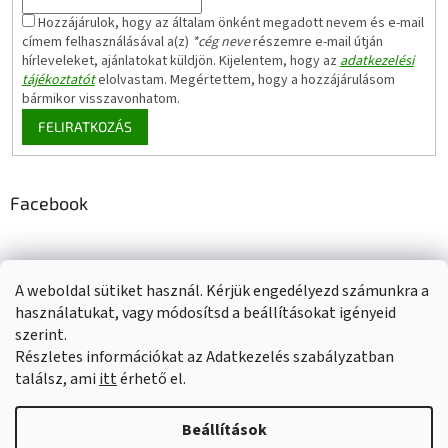
Hozzájárulok, hogy az általam önként megadott nevem és e-mail
címem felhasználásával a(z)
*cég neve
részemre e-mail útján
hírleveleket, ajánlatokat küldjön. Kijelentem, hogy az
adatkezelési
tájékoztatót
elolvastam. Megértettem, hogy a hozzájárulásom
bármikor visszavonhatom.
FELIRATKOZÁS
Facebook
A weboldal sütiket használ. Kérjük engedélyezd számunkra a
Adatkezelési tájékoztató
Elérhetőségeink
Impresszum
használatukat, vagy módosítsd a beállításokat igényeid
Üzleti feltételek (ÁSZF)
Jótállási tájékoztató
szerint.
Szállítási információk
Részletes információkat az Adatkezelés szabályzatban
találsz, ami
itt
érhető el.
Beállítások
Shoptet készítette