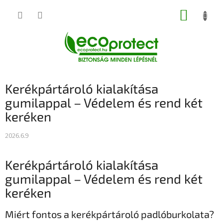
Ugrás
KOSÁR
a
fő
tartalomhoz
Kerékpártároló kialakítása
gumilappal – Védelem és rend két
keréken
2026.6.9
Kerékpártároló kialakítása
gumilappal – Védelem és rend két
keréken
Miért fontos a kerékpártároló padlóburkolata?