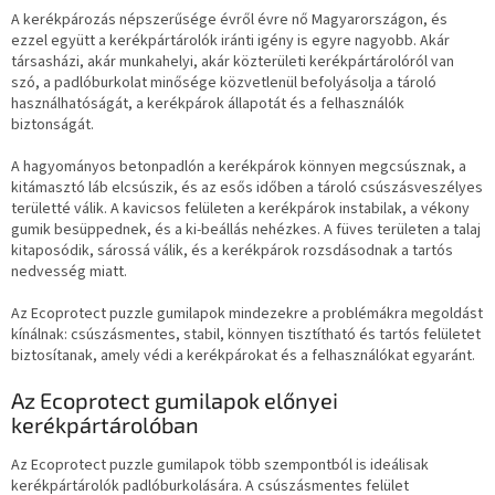
A kerékpározás népszerűsége évről évre nő Magyarországon, és
ezzel együtt a kerékpártárolók iránti igény is egyre nagyobb. Akár
társasházi, akár munkahelyi, akár közterületi kerékpártárolóról van
szó, a padlóburkolat minősége közvetlenül befolyásolja a tároló
használhatóságát, a kerékpárok állapotát és a felhasználók
biztonságát.
A hagyományos betonpadlón a kerékpárok könnyen megcsúsznak, a
kitámasztó láb elcsúszik, és az esős időben a tároló csúszásveszélyes
területté válik. A kavicsos felületen a kerékpárok instabilak, a vékony
gumik besüppednek, és a ki-beállás nehézkes. A füves területen a talaj
kitaposódik, sárossá válik, és a kerékpárok rozsdásodnak a tartós
nedvesség miatt.
Az Ecoprotect puzzle gumilapok mindezekre a problémákra megoldást
kínálnak: csúszásmentes, stabil, könnyen tisztítható és tartós felületet
biztosítanak, amely védi a kerékpárokat és a felhasználókat egyaránt.
Az Ecoprotect gumilapok előnyei
kerékpártárolóban
Az Ecoprotect puzzle gumilapok több szempontból is ideálisak
kerékpártárolók padlóburkolására. A csúszásmentes felület