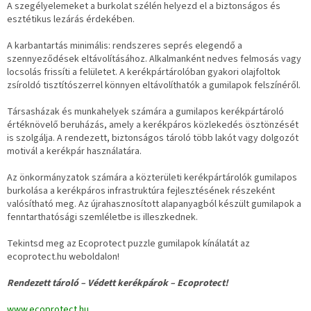
A szegélyelemeket a burkolat szélén helyezd el a biztonságos és
esztétikus lezárás érdekében.
A karbantartás minimális: rendszeres seprés elegendő a
szennyeződések eltávolításához. Alkalmanként nedves felmosás vagy
locsolás frissíti a felületet. A kerékpártárolóban gyakori olajfoltok
zsíroldó tisztítószerrel könnyen eltávolíthatók a gumilapok felszínéről.
Társasházak és munkahelyek számára a gumilapos kerékpártároló
értéknövelő beruházás, amely a kerékpáros közlekedés ösztönzését
is szolgálja. A rendezett, biztonságos tároló több lakót vagy dolgozót
motivál a kerékpár használatára.
Az önkormányzatok számára a közterületi kerékpártárolók gumilapos
burkolása a kerékpáros infrastruktúra fejlesztésének részeként
valósítható meg. Az újrahasznosított alapanyagból készült gumilapok a
fenntarthatósági szemléletbe is illeszkednek.
Tekintsd meg az Ecoprotect puzzle gumilapok kínálatát az
ecoprotect.hu weboldalon!
Rendezett tároló – Védett kerékpárok – Ecoprotect!
www.ecoprotect.hu