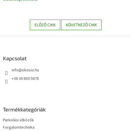
ELŐZŐ CIKK
KÖVETKEZŐ CIKK
L
á
b
l
Kapcsolat
é
info
@
okosio.hu
c
+36 30 650 5678
Termékkategóriák
Parkolási ütközők
Forgalomtechnika