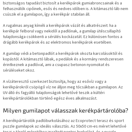
biztonságos tapadást biztosít a kerékpárok gumiabroncsainak és a
felhasználók cipőinek, esős és nedves időben is. A kitámasztó láb nem
csúszik el a gumilapon, így a kerékpár stabilan áll.
A rugalmas anyag kíméli a kerékpárok vázát és alkatrészeit: ha a
kerékpár felborul vagy nekidől a padlónak, a gumilap ütéscsillapító
tulajdonsága csökkenti a sérülés kockázatát. Ez különösen fontos a
drágább kerékpárok és az elektromos kerékpárok esetében.
A gumilap védi a betonpadlót a kerékpárok okozta karcolásoktól és
kopástól. A kitámasztó lábak, a pedálok és a kormány rendszeresen
érintkeznek a padlóval, ami a csupasz betonon nyomokat és
sérüléseket okoz.
A vízáteresztő szerkezet biztosítja, hogy az esővíz vagy a
kerékpárokról csöpögő víz ne álljon meg tócsákban a gumilapon. Az
UV-álló és fagyálló tulajdonságok lehetővé teszik a kültéri
kerékpártárolókban történő egész éves alkalmazást.
Milyen gumilapot válasszak kerékpártárolóba?
A kerékpártárolók padlóburkolásához az Ecoprotect terasz és sport
puzzle gumilapok az ideális választás. Az 50x50 cm-es méret lehetővé