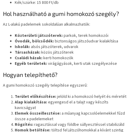
Kék/szürke: 15 800 Ft/db
Hol használható a gumi homokozó szegély?
Az L-alakú padelemek sokoldalúan alkalmazhatók:
Közterületi játszóterek:
parkok, terek homokozói
Óvodák, bölcsődék:
biztonságos játszóudvar kialakítása
Iskolák:
alsós játszóterek, udvarok
Társasházak:
közös játszóterek
Családi házak:
kerti homokozók
Egyéb területek:
virágágyások, kerti utak szegélyezése
Hogyan telepíthető?
A gumi homokozó szegély telepítése egyszerű:
Terület előkészítése:
jelöld ki a homokozó helyét és méretét
Alap kialakítása:
egyengesd el a talajt vagy készíts
kavicságyat
Elemek összeillesztése:
a műanyag kapcsolóelemekkel fűzd
össze a padelemeket
Rögzítés:
ragasztással vagy földbe süllyesztéssel stabilizáld
Homok betöltése:
töltsd fel játszóhomokkal a kívánt szintig