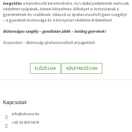
megoldás
a homokozók keretezésére. Az L-alakú padelemek nemcsak
védelmet nyújtanak, hanem kényelmes ülőhelyet is biztosítanak a
gyerekeknek és szülőknek. Válaszd az újrahasznosított gumi szegélyt
– a gyerekek biztonsága és a környezet védelme érdekében!
Biztonságos szegély – gondtalan játék – boldog gyerekek!
Ecoprotect – Biztonság újrahasznosított anyagokból.
ELŐZŐ CIKK
KÖVETKEZŐ CIKK
L
á
b
l
Kapcsolat
é
info
@
okosio.hu
c
+36 30 650 5678