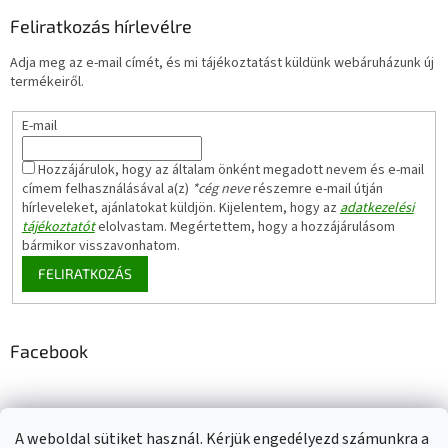
Feliratkozás hírlevélre
Adja meg az e-mail címét, és mi tájékoztatást küldünk webáruházunk új
termékeiről.
E-mail
Hozzájárulok, hogy az általam önként megadott nevem és e-mail
címem felhasználásával a(z)
*cég neve
részemre e-mail útján
hírleveleket, ajánlatokat küldjön. Kijelentem, hogy az
adatkezelési
tájékoztatót
elolvastam. Megértettem, hogy a hozzájárulásom
bármikor visszavonhatom.
FELIRATKOZÁS
Facebook
A weboldal sütiket használ. Kérjük engedélyezd számunkra a
Adatkezelési tájékoztató
Elérhetőségeink
Impresszum