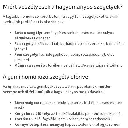
Miért veszélyesek a hagyományos szegélyek?
A legtöbb homokozó körül beton, fa vagy fém szegélyeket találunk.
Ezek több problémát is okozhatnak:
Beton szegély:
kemény, éles sarkok, esés esetén súlyos
sérüléseket okozhat
Fa szegély:
szálkásodhat, korhadhat, rendszeres karbantartást
igényel
Fém szegély:
felmelegedhet a napon, rozsdásodhat, éles
peremek
Műanyag szegély:
törékennyé válhat, UV-sugárzásra érzékeny
A gumi homokozó szegély előnyei
Az újrahasznosított gumiból készült L-alakú padelemek
minden
szempontból felülmúlják
a hagyományos megoldásokat:
Biztonságos:
rugalmas felület, lekerekített élek, esés esetén
is véd
Kényelmes ülőhely:
az L-alakú kialakítás padként is funkcionál
Tartós:
UV-álló, fagyálló, nem korhad, nem rozsdásodik
Könnyű telepítés:
műanyag kapcsolóelemekkel egyszerűen