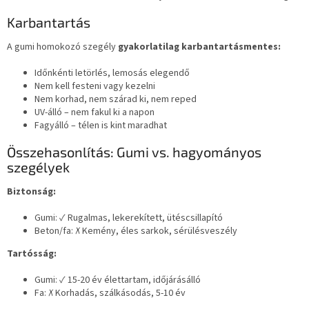
Karbantartás
A gumi homokozó szegély
gyakorlatilag karbantartásmentes:
Időnkénti letörlés, lemosás elegendő
Nem kell festeni vagy kezelni
Nem korhad, nem szárad ki, nem reped
UV-álló – nem fakul ki a napon
Fagyálló – télen is kint maradhat
Összehasonlítás: Gumi vs. hagyományos
szegélyek
Biztonság:
Gumi: ✓ Rugalmas, lekerekített, ütéscsillapító
Beton/fa: ✗ Kemény, éles sarkok, sérülésveszély
Tartósság:
Gumi: ✓ 15-20 év élettartam, időjárásálló
Fa: ✗ Korhadás, szálkásodás, 5-10 év