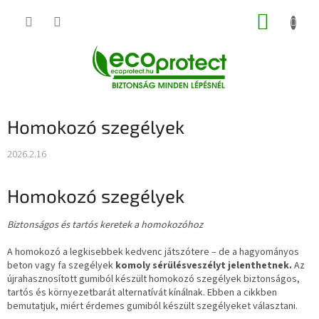
Ugrás
KOSÁR
a
fő
tartalomhoz
Homokozó szegélyek
2026.2.16
Homokozó szegélyek
Biztonságos és tartós keretek a homokozóhoz
A homokozó a legkisebbek kedvenc játszótere – de a hagyományos
beton vagy fa szegélyek
komoly sérülésveszélyt jelenthetnek.
Az
újrahasznosított gumiból készült homokozó szegélyek biztonságos,
tartós és környezetbarát alternatívát kínálnak. Ebben a cikkben
bemutatjuk, miért érdemes gumiból készült szegélyeket választani.