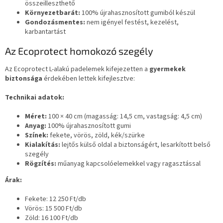
összeilleszthető
Környezetbarát:
100% újrahasznosított gumiból készül
Gondozásmentes:
nem igényel festést, kezelést,
karbantartást
Az Ecoprotect homokozó szegély
Az Ecoprotect L-alakú padelemek kifejezetten a
gyermekek
biztonsága
érdekében lettek kifejlesztve:
Technikai adatok:
Méret:
100 × 40 cm (magasság: 14,5 cm, vastagság: 4,5 cm)
Anyag:
100% újrahasznosított gumi
Színek:
fekete, vörös, zöld, kék/szürke
Kialakítás:
lejtős külső oldal a biztonságért, lesarkított belső
szegély
Rögzítés:
műanyag kapcsolóelemekkel vagy ragasztással
Árak:
Fekete: 12 250 Ft/db
Vörös: 15 500 Ft/db
Zöld: 16 100 Ft/db