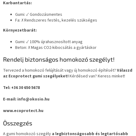
Karbantartás:
Gumi: ✓ Gondozásmentes
Fa: ✗ Rendszeres festés, kezelés szükséges
Környezetbarát:
Gumi: ✓ 100% újrahasznosított anyag
Beton: ✗ Magas CO2-kibocsátás a gyártáskor
Rendelj biztonságos homokozó szegélyt!
Tervezed a homokozó felújítását vagy új homokozó építését?
Válaszd
az Ecoprotect gumi szegélyeket!
Kérdésed van? Keress minket!
Tel: +36 30 650 5678
E-mail: info@okosio.hu
www.ecoprotect.hu
Összegzés
A gumi homokozó szegély
a legbiztonságosabb és legtartósabb