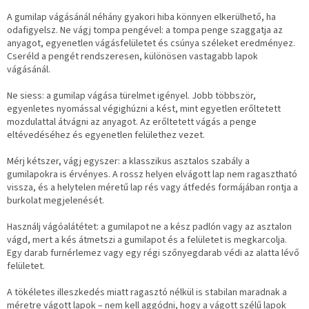
A gumilap vágásánál néhány gyakori hiba könnyen elkerülhető, ha
odafigyelsz. Ne vágj tompa pengével: a tompa penge szaggatja az
anyagot, egyenetlen vágásfelületet és csúnya széleket eredményez.
Cseréld a pengét rendszeresen, különösen vastagabb lapok
vágásánál.
Ne siess: a gumilap vágása türelmet igényel. Jobb többször,
egyenletes nyomással végighúzni a kést, mint egyetlen erőltetett
mozdulattal átvágni az anyagot. Az erőltetett vágás a penge
eltévedéséhez és egyenetlen felülethez vezet.
Mérj kétszer, vágj egyszer: a klasszikus asztalos szabály a
gumilapokra is érvényes. A rossz helyen elvágott lap nem ragasztható
vissza, és a helytelen méretű lap rés vagy átfedés formájában rontja a
burkolat megjelenését.
Használj vágóalátétet: a gumilapot ne a kész padlón vagy az asztalon
vágd, mert a kés átmetszi a gumilapot és a felületet is megkarcolja.
Egy darab furnérlemez vagy egy régi szőnyegdarab védi az alatta lévő
felületet.
A tökéletes illeszkedés miatt ragasztó nélkül is stabilan maradnak a
méretre vágott lapok – nem kell aggódni, hogy a vágott szélű lapok