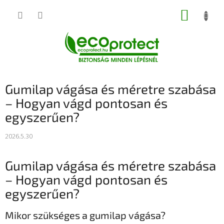
Ugrás
KOSÁR
a
fő
tartalomhoz
Gumilap vágása és méretre szabása
– Hogyan vágd pontosan és
egyszerűen?
2026.5.30
Gumilap vágása és méretre szabása
– Hogyan vágd pontosan és
egyszerűen?
Mikor szükséges a gumilap vágása?