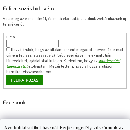
Feliratkozás hírlevélre
Adja meg az e-mail címét, és mi tájékoztatást küldünk webáruházunk új
termékeiről.
E-mail
Hozzájárulok, hogy az általam önként megadott nevem és e-mail
címem felhasználásával a(z)
*cég neve
részemre e-mail útján
hírleveleket, ajánlatokat küldjön. Kijelentem, hogy az
adatkezelési
tájékoztatót
elolvastam. Megértettem, hogy a hozzájárulásom
bármikor visszavonhatom.
FELIRATKOZÁS
Facebook
A weboldal sütiket használ. Kérjük engedélyezd számunkra a
Adatkezelési tájékoztató
Elérhetőségeink
Impresszum