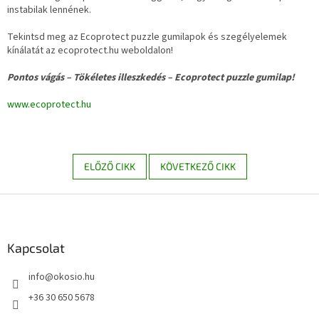
instabilak lennének.
Tekintsd meg az Ecoprotect puzzle gumilapok és szegélyelemek
kínálatát az ecoprotect.hu weboldalon!
Pontos vágás – Tökéletes illeszkedés – Ecoprotect puzzle gumilap!
www.ecoprotect.hu
ELŐZŐ CIKK
KÖVETKEZŐ CIKK
L
á
b
l
Kapcsolat
é
info
@
okosio.hu
c
+36 30 650 5678