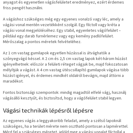
anyagot és egyenetlen vágásfelületet eredményez, ezért érdemes
friss pengét használni.
A vágáshoz szükséges még egy egyenes vonalzó vagy léc, amely a
vágási vonal mentén vezetékként szolgál. Egy filctoll vagy kréta a
vágási vonal megjelöléséhez. Egy stabil, egyenletes vágófelület –
például egy darab furnérlemez vagy egy kemény padlófelület.
Mérőszalag a pontos méretek felvételéhez.
Az 1 cm vastag gumilapok egyetlen húzással is átvághatók a
szőnyegvágó késsel. A 2 cm és 2,5 cm vastag lapok két-három húzást
igényelhetnek: először a felületi réteget vágjuk be, majd fokozatosan
mélyítjük a vágást. A 4 cm vastag ütéscsillapító gumilapok vágása több
húzást igényel, és érdemes mindkét oldalról bevágni, majd áttörni a
maradékot.
Fontos biztonsági szempontok: mindig magadtól elfelé vágj, használj
vágásálló kesztyűt, és biztosítsd, hogy a vágófelület stabil legyen.
Vágási technikák lépésről lépésre
Az egyenes vágás a leggyakoribb feladat, amely a szélső lapoknál
szükséges, ha a terület mérete nem osztható pontosan a lapmérettel.
Mérd fel a szükséges méretet, jelöld meg a vágási vonalat filctollal a