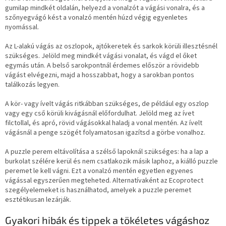
gumilap mindkét oldalán, helyezd a vonalzót a vágási vonalra, és a
szőnyegvágó kést a vonalzó mentén húzd végig egyenletes
nyomással.
Az L-alakú vágás az oszlopok, ajtókeretek és sarkok körüli illesztésnél
szükséges. Jelöld meg mindkét vágási vonalat, és vágd el őket
egymás után. A belső sarokpontnál érdemes először a rövidebb
vágást elvégezni, majd a hosszabbat, hogy a sarokban pontos
találkozás legyen.
A kör- vagy ívelt vágás ritkábban szükséges, de például egy oszlop
vagy egy cső körüli kivágásnál előfordulhat. Jelöld meg az ívet
filctollal, és apró, rövid vágásokkal haladj a vonal mentén. Az ívelt
vágásnál a penge szögét folyamatosan igazítsd a görbe vonalhoz.
A puzzle perem eltávolítása a szélső lapoknál szükséges: ha a lap a
burkolat szélére kerül és nem csatlakozik másik laphoz, a kiálló puzzle
peremet le kell vágni. Ezt a vonalzó mentén egyetlen egyenes
vágással egyszerűen megteheted. Alternatívaként az Ecoprotect
szegélyelemeket is használhatod, amelyek a puzzle peremet
esztétikusan lezárják.
Gyakori hibák és tippek a tökéletes vágáshoz