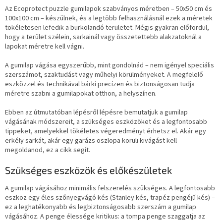
Az Ecoprotect puzzle gumilapok szabványos méretben – 50x50 cm és
100x100 cm – készülnek, és a legtöbb felhasználásnál ezek a méretek
tökéletesen lefedik a burkolandó területet. Mégis gyakran előfordul,
hogy a terület szélein, sarkainál vagy összetettebb alakzatoknál a
lapokat méretre kell vágni.
A gumilap vágása egyszerűbb, mint gondolnád – nem igényel speciális
szerszámot, szaktudást vagy műhelyi körülményeket. A megfelelő
eszközzel és technikával bárki precízen és biztonságosan tudja
méretre szabni a gumilapokat otthon, a helyszínen.
Ebben az útmutatóban lépésről lépésre bemutatjuk a gumilap
vágásának módszereit, a szükséges eszközöket és a legfontosabb
tippeket, amelyekkel tökéletes végeredményt érhetsz el. Akár egy
erkély sarkát, akár egy garázs oszlopa körüli kivágást kell
megoldanod, ez a cikk segít.
Szükséges eszközök és előkészületek
A gumilap vágásához minimális felszerelés szükséges. A legfontosabb
eszköz egy éles szőnyegvágó kés (Stanley kés, trapéz pengéjű kés) –
ez a leghatékonyabb és legbiztonságosabb szerszám a gumilap
vágásához. A penge élessége kritikus: a tompa penge szaggatja az