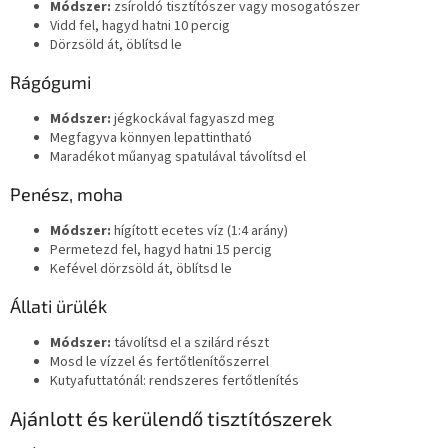
Módszer:
zsíroldó tisztítószer vagy mosogatószer
Vidd fel, hagyd hatni 10 percig
Dörzsöld át, öblítsd le
Rágógumi
Módszer:
jégkockával fagyaszd meg
Megfagyva könnyen lepattintható
Maradékot műanyag spatulával távolítsd el
Penész, moha
Módszer:
hígított ecetes víz (1:4 arány)
Permetezd fel, hagyd hatni 15 percig
Kefével dörzsöld át, öblítsd le
Állati ürülék
Módszer:
távolítsd el a szilárd részt
Mosd le vízzel és fertőtlenítőszerrel
Kutyafuttatónál: rendszeres fertőtlenítés
Ajánlott és kerülendő tisztítószerek