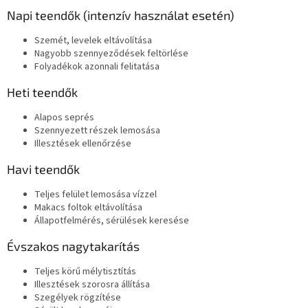
Napi teendők (intenzív használat esetén)
Szemét, levelek eltávolítása
Nagyobb szennyeződések feltörlése
Folyadékok azonnali felitatása
Heti teendők
Alapos seprés
Szennyezett részek lemosása
Illesztések ellenőrzése
Havi teendők
Teljes felület lemosása vízzel
Makacs foltok eltávolítása
Állapotfelmérés, sérülések keresése
Évszakos nagytakarítás
Teljes körű mélytisztítás
Illesztések szorosra állítása
Szegélyek rögzítése