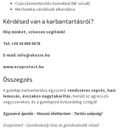
Csúszásmentesítés homokkal (NE sóval!)
Mechanikai sérülések elkerülése
Kérdésed van a karbantartásról?
Hívj minket, szívesen segítünk!
Tel: +36 30 650 5678
E-mail: info@okosio.hu
www.ecoprotect.hu
Összegzés
A gumilap karbantartása egyszerű:
rendszeres seprés, havi
lemosás, évszakos nagytakarítás.
Kerüld az agresszív
vegyszereket, és a gumilapod évtizedekig szolgál!
Egyszerű ápolás - Hosszú élettartam - Tartós szépség!
Ecoprotect - Gondoskodj róla, és gondoskodik rólad!