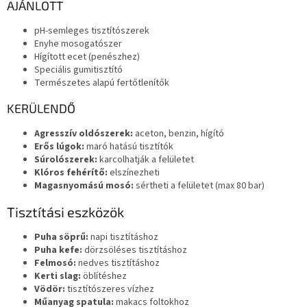
AJÁNLOTT
pH-semleges tisztítószerek
Enyhe mosogatószer
Hígított ecet (penészhez)
Speciális gumitisztító
Természetes alapú fertőtlenítők
KERÜLENDŐ
Agresszív oldószerek:
aceton, benzin, hígító
Erős lúgok:
maró hatású tisztítók
Súrolószerek:
karcolhatják a felületet
Klóros fehérítő:
elszínezheti
Magasnyomású mosó:
sértheti a felületet (max 80 bar)
Tisztítási eszközök
Puha söprű:
napi tisztításhoz
Puha kefe:
dörzsöléses tisztításhoz
Felmosó:
nedves tisztításhoz
Kerti slag:
öblítéshez
Vödör:
tisztítószeres vízhez
Műanyag spatula:
makacs foltokhoz