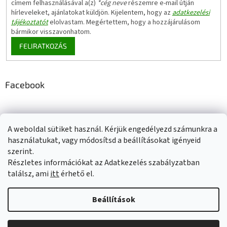
címem felhasználásával a(z)
*cég neve
részemre e-mail útján
hírleveleket, ajánlatokat küldjön. Kijelentem, hogy az
adatkezelési
tájékoztatót
elolvastam. Megértettem, hogy a hozzájárulásom
bármikor visszavonhatom.
FELIRATKOZÁS
Facebook
A weboldal sütiket használ. Kérjük engedélyezd számunkra a
Adatkezelési tájékoztató
Elérhetőségeink
Impresszum
használatukat, vagy módosítsd a beállításokat igényeid
Üzleti feltételek (ÁSZF)
Jótállási tájékoztató
szerint.
Szállítási információk
Részletes információkat az Adatkezelés szabályzatban
találsz, ami
itt
érhető el.
Beállítások
Shoptet készítette