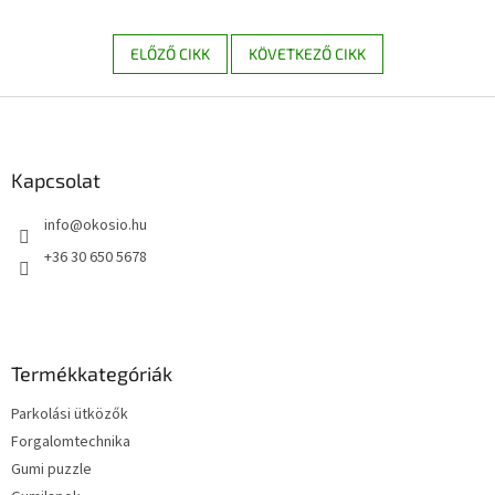
ELŐZŐ CIKK
KÖVETKEZŐ CIKK
L
á
b
l
Kapcsolat
é
info
@
okosio.hu
c
+36 30 650 5678
Termékkategóriák
Parkolási ütközők
Forgalomtechnika
Gumi puzzle