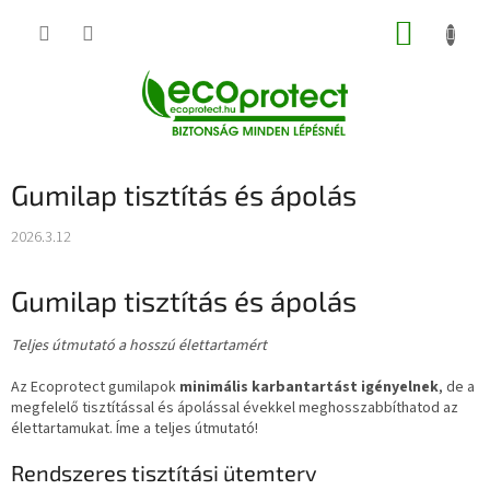
Ugrás
KOSÁR
a
fő
tartalomhoz
Gumilap tisztítás és ápolás
2026.3.12
Gumilap tisztítás és ápolás
Teljes útmutató a hosszú élettartamért
Az Ecoprotect gumilapok
minimális karbantartást igényelnek
, de a
megfelelő tisztítással és ápolással évekkel meghosszabbíthatod az
élettartamukat. Íme a teljes útmutató!
Rendszeres tisztítási ütemterv