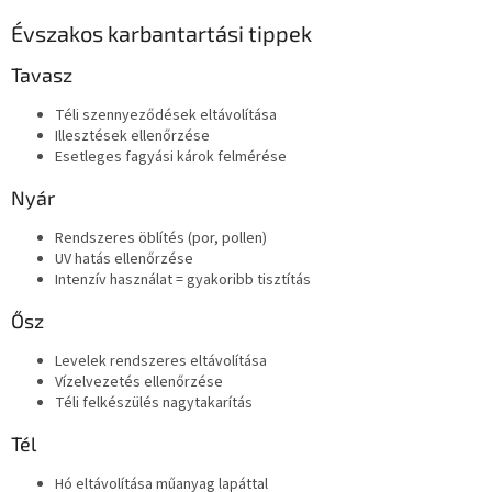
Évszakos karbantartási tippek
Tavasz
Téli szennyeződések eltávolítása
Illesztések ellenőrzése
Esetleges fagyási károk felmérése
Nyár
Rendszeres öblítés (por, pollen)
UV hatás ellenőrzése
Intenzív használat = gyakoribb tisztítás
Ősz
Levelek rendszeres eltávolítása
Vízelvezetés ellenőrzése
Téli felkészülés nagytakarítás
Tél
Hó eltávolítása műanyag lapáttal