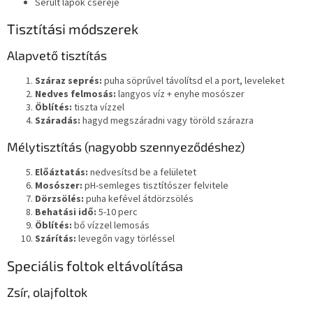
Sérült lapok cseréje
Tisztítási módszerek
Alapvető tisztítás
Száraz seprés:
puha söprűvel távolítsd el a port, leveleket
Nedves felmosás:
langyos víz + enyhe mosószer
Öblítés:
tiszta vízzel
Száradás:
hagyd megszáradni vagy töröld szárazra
Mélytisztítás (nagyobb szennyeződéshez)
Előáztatás:
nedvesítsd be a felületet
Mosószer:
pH-semleges tisztítószer felvitele
Dörzsölés:
puha kefével átdörzsölés
Behatási idő:
5-10 perc
Öblítés:
bő vízzel lemosás
Szárítás:
levegőn vagy törléssel
Speciális foltok eltávolítása
Zsír, olajfoltok