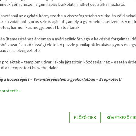
mel kísérni, hiszen a gumilapos burkolat mindkét célra alkalmazható.
lasztásnál az egyházi környezetbe a visszafogottabb szürke és zöld színek
ekre a vidámabb vörös szín is ajánlott, amely a gyermekek kedvence. A m
etes, harmonikus megjelenést biztosítanak.
ítés ütemezéséhez érdemes a nyári szünidőt vagy a kevésbé forgalmas idős
bé zavarják a közösségi életet. A puzzle gumilapok lerakása gyors és egy
cióval is elvégezhető.
projektek – templom udvar, iskola játszótér, közösségi ház – esetén érde
tól az ecoprotect.hu weboldalon.
ág a közösségért – Teremtésvédelem a gyakorlatban – Ecoprotect!
protect.hu
ELŐZŐ CIKK
KÖVETKEZŐ CI