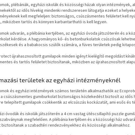
omok, plébániák, egyházi iskolák és közösségi házak olyan intézmények, a
ekektől az idős hívekig mindenki rendszeresen látogatja ezeket a helyeke
ényeknek kell megfeleljen: biztonságos, csúszásmentes felületet kell nyú
 miközben tartós és könnyen karbantartható is kell legyen.
omok udvarán, a plébánia kertjében, az egyházi óvoda játszóterén és a kö
rkolat kérdése. A hagyományos kő- és betonburkolatok csúszósak lehetnek
székesek és a babakocsis szülők számára, a füves területek pedig kitapo
otect újrahasznosított gumilapok minden igényt kielégítő megoldást kínál
entes és tartós felületet biztosítanak, miközben az újrahasznosított ala
mazási területek az egyházi intézményeknél
omok és egyházi intézmények számos területén alkalmazhatók az Ecoprote
 a csúszásmentes gumiburkolat biztonságos közlekedést biztosít az idős 
e telepített gumilapok csökkentik az elcsúszás kockázatát, ami esős és t
zi óvodák és iskolák játszóterén a 4 cm vastag ütéscsillapító puzzle gum
 szabványnak megfelelően. A plébánia kertjében és a közösségi ház udvará
et biztosítanak a szabadtéri rendezvényekhez és közösségi alkalmakhoz.