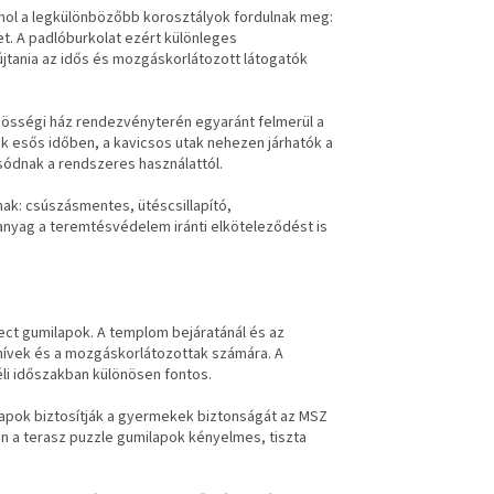
hol a legkülönbözőbb korosztályok fordulnak meg:
t. A padlóburkolat ezért különleges
jtania az idős és mozgáskorlátozott látogatók
zösségi ház rendezvényterén egyaránt felmerül a
 esős időben, a kavicsos utak nehezen járhatók a
sódnak a rendszeres használattól.
nak: csúszásmentes, ütéscsillapító,
panyag a teremtésvédelem iránti elköteleződést is
ct gumilapok. A templom bejáratánál és az
hívek és a mozgáskorlátozottak számára. A
éli időszakban különösen fontos.
ilapok biztosítják a gyermekek biztonságát az MSZ
n a terasz puzzle gumilapok kényelmes, tiszta