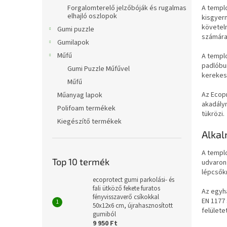
l
Forgalomterelő jelzőbóják és rugalmas
A templ
elhajló oszlopok
kisgyerm
követelm
Gumi puzzle
számára,
Gumilapok
Műfű
A templ
padlóbu
Gumi Puzzle Műfűvel
kerekes
Műfű
Az Ecopr
Műanyag lapok
akadálym
Polifoam termékek
tükrözi.
Kiegészítő termékek
Alkal
A templ
Top 10 termék
udvaron
lépcsőkr
ecoprotect gumi parkolási- és
fali ütköző fekete furatos
Az egyhá
fényvisszaverő csíkokkal
EN 1177
50x12x6 cm, újrahasznosított
felület
gumiból
9 950 Ft