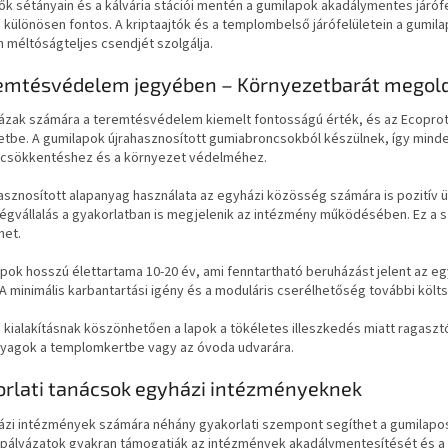
k sétányain és a kálvária stációi mentén a gumilapok akadálymentes járófel
különösen fontos. A kriptaajtók és a templombelső járófelületein a gumila
 méltóságteljes csendjét szolgálja.
remtésvédelem jegyében – Környezetbarát megol
ázak számára a teremtésvédelem kiemelt fontosságú érték, és az Ecoprot
tbe. A gumilapok újrahasznosított gumiabroncsokból készülnek, így minde
kcsökkentéshez és a környezet védelméhez.
asznosított alapanyag használata az egyházi közösség számára is pozitív üz
ségvállalás a gyakorlatban is megjelenik az intézmény működésében. Ez a
het.
apok hosszú élettartama 10-20 év, ami fenntartható beruházást jelent az 
 A minimális karbantartási igény és a moduláris cserélhetőség további költ
 kialakításnak köszönhetően a lapok a tökéletes illeszkedés miatt ragasztó
nyagok a templomkertbe vagy az óvoda udvarára.
rlati tanácsok egyházi intézményeknek
ázi intézmények számára néhány gyakorlati szempont segíthet a gumilapos
 pályázatok gyakran támogatják az intézmények akadálymentesítését és a 