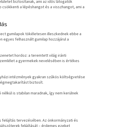
ületet biztosítanak, ami az idős látogatók
p csökkenti a lépéshangot és a visszhangot, ami a
dás
ect gumilapok tökéletesen illeszkednek ebbe a
n egyes felhasznált gumilap hozzájárul a
enetet hordoz: a teremtett világ iránti
 szemlélet a gyermekek nevelésében is értékes
egyházi intézmények gyakran szűkös költségvetése
ségmegtakarítást biztosít.
 nélkül is stabilan maradnak, így nem kerülnek
 felújítás tervezésében. Az önkormányzati és
játszóterek felújítását – érdemes ezeket