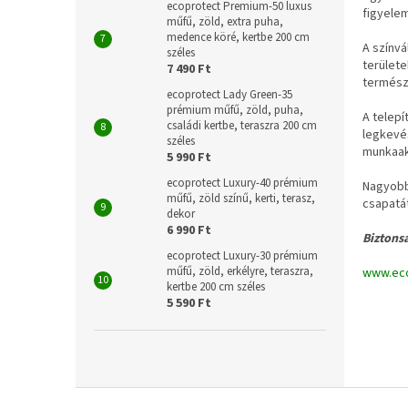
ecoprotect Premium-50 luxus
figyelem
műfű, zöld, extra puha,
medence köré, kertbe 200 cm
A színvá
széles
terület
7 490 Ft
termész
ecoprotect Lady Green-35
prémium műfű, zöld, puha,
A telep
családi kertbe, teraszra 200 cm
legkevés
széles
munkaak
5 990 Ft
ecoprotect Luxury-40 prémium
Nagyobb 
műfű, zöld színű, kerti, terasz,
csapatá
dekor
6 990 Ft
Biztons
ecoprotect Luxury-30 prémium
műfű, zöld, erkélyre, teraszra,
www.eco
kertbe 200 cm széles
5 590 Ft
L