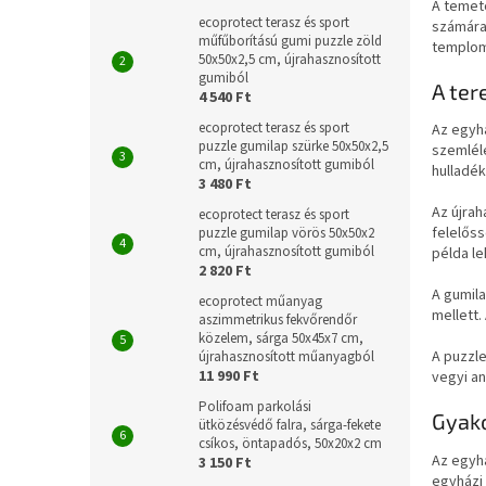
A temető
ecoprotect terasz és sport
számára 
műfűborítású gumi puzzle zöld
templom
50x50x2,5 cm, újrahasznosított
gumiból
A te
4 540 Ft
ecoprotect terasz és sport
Az egyh
puzzle gumilap szürke 50x50x2,5
szemléle
cm, újrahasznosított gumiból
hulladé
3 480 Ft
Az újrah
ecoprotect terasz és sport
felelős
puzzle gumilap vörös 50x50x2
cm, újrahasznosított gumiból
példa le
2 820 Ft
A gumil
ecoprotect műanyag
mellett.
aszimmetrikus fekvőrendőr
közelem, sárga 50x45x7 cm,
A puzzle
újrahasznosított műanyagból
11 990 Ft
vegyi a
Polifoam parkolási
Gyako
ütközésvédő falra, sárga-fekete
csíkos, öntapadós, 50x20x2 cm
Az egyh
3 150 Ft
egyházi