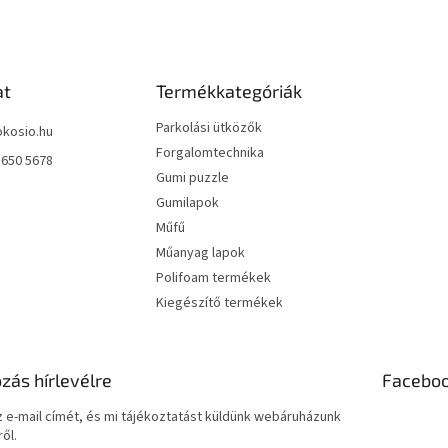
at
Termékkategóriák
Parkolási ütközők
okosio.hu
Forgalomtechnika
 650 5678
Gumi puzzle
Gumilapok
Műfű
Műanyag lapok
Polifoam termékek
Kiegészítő termékek
ozás hírlevélre
Facebo
 e-mail címét, és mi tájékoztatást küldünk webáruházunk
ől.