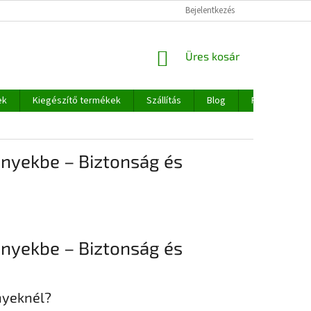
Bejelentkezés
KOSÁR
Üres kosár
ek
Kiegészítő termékek
Szállítás
Blog
Rólunk
nyekbe – Biztonság és
nyekbe – Biztonság és
nyeknél?