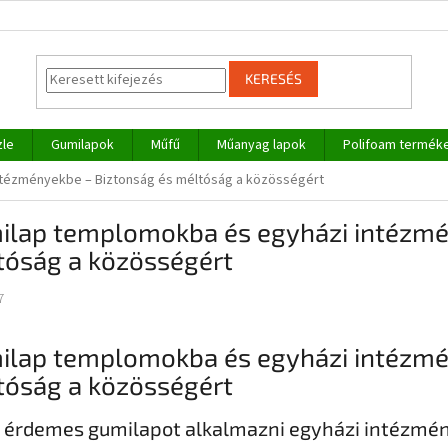
KERESÉS
zle
Gumilapok
Műfű
Műanyag lapok
Polifoam termék
ntézményekbe – Biztonság és méltóság a közösségért
ilap templomokba és egyházi intézmé
tóság a közösségért
7
ilap templomokba és egyházi intézmé
tóság a közösségért
 érdemes gumilapot alkalmazni egyházi intézmé