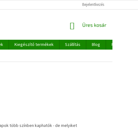
Bejelentkezés
KOSÁR
Üres kosár
ek
Kiegészítő termékek
Szállítás
Blog
Rólunk
apok több színben kaphatók - de melyiket