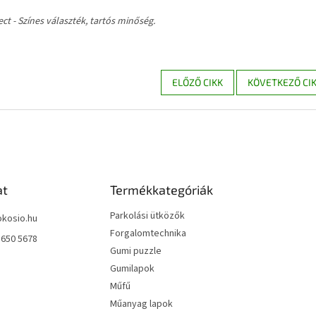
ct - Színes választék, tartós minőség.
ELŐZŐ CIKK
KÖVETKEZŐ CI
at
Termékkategóriák
Parkolási ütközők
okosio.hu
Forgalomtechnika
 650 5678
Gumi puzzle
Gumilapok
Műfű
Műanyag lapok