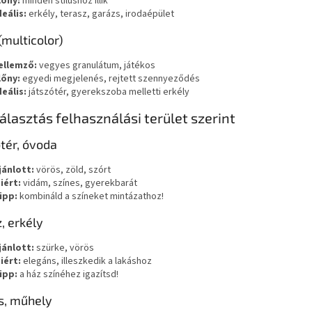
lőny:
minden stílushoz illik
deális:
erkély, terasz, garázs, irodaépület
(multicolor)
ellemző:
vegyes granulátum, játékos
lőny:
egyedi megjelenés, rejtett szennyeződés
deális:
játszótér, gyerekszoba melletti erkély
álasztás felhasználási terület szerint
tér, óvoda
jánlott:
vörös, zöld, szórt
iért:
vidám, színes, gyerekbarát
ipp:
kombináld a színeket mintázathoz!
, erkély
jánlott:
szürke, vörös
iért:
elegáns, illeszkedik a lakáshoz
ipp:
a ház színéhez igazítsd!
s, műhely