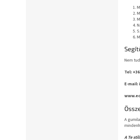
M
M
M
N
S
M
Segít
Nem tud
Tel: +36
E-mail:
www.ec
Össz
A gumil
mindenho
A Te stí