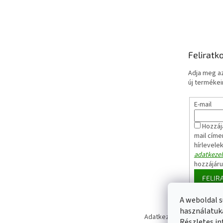
Feliratk
Adja meg az
új termékeir
E-mail
Hozzáj
mail címe
hírlevele
adatkezel
hozzájár
FELIR
A weboldal s
használatuka
Adatkezelési tájékoztató
Részletes in