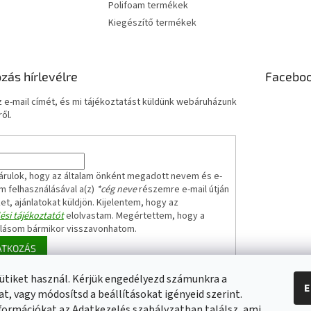
Polifoam termékek
Kiegészítő termékek
ozás hírlevélre
Facebo
 e-mail címét, és mi tájékoztatást küldünk webáruházunk
ől.
árulok, hogy az általam önként megadott nevem és e-
m felhasználásával a(z)
*cég neve
részemre e-mail útján
ket, ajánlatokat küldjön. Kijelentem, hogy az
ési tájékoztatót
elolvastam. Megértettem, hogy a
ulásom bármikor visszavonhatom.
ATKOZÁS
ütiket használ. Kérjük engedélyezd számunkra a
E
t, vagy módosítsd a beállításokat igényeid szerint.
Elérhetőségeink
Impresszum
Üzleti feltételek (ÁSZF)
Jótállási tájékoz
formációkat az Adatkezelés szabályzatban találsz, ami