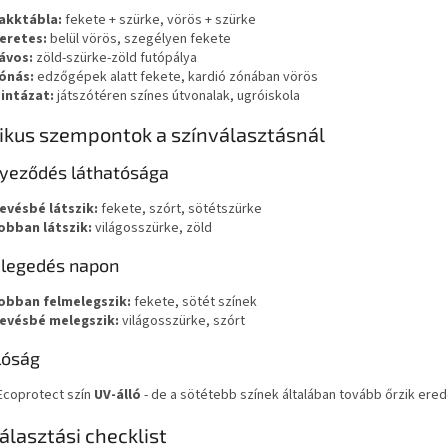
akktábla:
fekete + szürke, vörös + szürke
eretes:
belül vörös, szegélyen fekete
ávos:
zöld-szürke-zöld futópálya
ónás:
edzőgépek alatt fekete, kardió zónában vörös
intázat:
játszótéren színes útvonalak, ugróiskola
ikus szempontok a színválasztásnál
yeződés láthatósága
evésbé látszik:
fekete, szórt, sötétszürke
obban látszik:
világosszürke, zöld
legedés napon
obban felmelegszik:
fekete, sötét színek
evésbé melegszik:
világosszürke, szórt
lóság
Ecoprotect szín
UV-álló
- de a sötétebb színek általában tovább őrzik erede
álasztási checklist