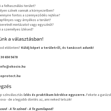
i a felhasználási terület?
ilyen színek vannak a környezetben?
ennyire fontos a szennyeződés rejtése?
apfényes vagy árnyékos a terület?
zeretnél mintázatot vagy egyszínűt?
i a személyes ízlésed?
ünk a választásban!
od eldönteni?
Küldj képet a területről, és tanácsot adunk!
 30 650 5678
 info@okosio.hu
oprotect.hu
egzés
ap színválasztás
ízlés és praktikum kérdése egyszerre.
Fekete a garázsb
va - de a legjobb döntés az, ami neked tetszik!
lusod - A Te színed - A Te gumilapod!