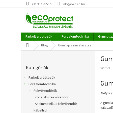
Ugrás
+36 30 650 5678
info@okosio.hu
a
fő
tartalomhoz
Parkolási ütközők
Forgalomtechnika
Gumi puz
Kezdőlap
Blog
Gumilap színválasztás
O
Gum
l
Kategóriák
d
Kategóriák
átugrása
2026.3.5
a
l
Parkolási ütközők
s
Gum
Forgalomtechnika
ó
Fekvőrendőrök
p
Melyik s
a
Kör alakú fekvőrendőr
n
A gumil
Aszimmetrikus fekvőrendőr
válaszd
e
Kábelhíd