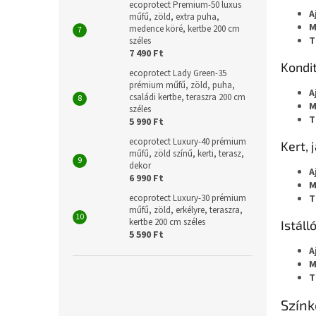
ecoprotect Premium-50 luxus
A
műfű, zöld, extra puha,
M
medence köré, kertbe 200 cm
T
széles
7 490 Ft
Kondi
ecoprotect Lady Green-35
prémium műfű, zöld, puha,
A
családi kertbe, teraszra 200 cm
M
széles
T
5 990 Ft
ecoprotect Luxury-40 prémium
Kert, 
műfű, zöld színű, kerti, terasz,
dekor
A
6 990 Ft
M
ecoprotect Luxury-30 prémium
T
műfű, zöld, erkélyre, teraszra,
kertbe 200 cm széles
Istáll
5 590 Ft
A
M
T
Színk