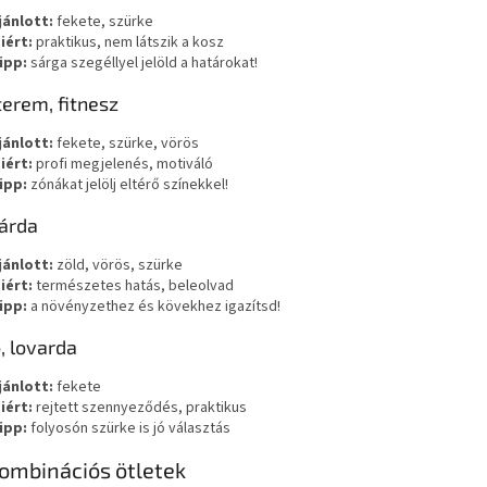
jánlott:
fekete, szürke
iért:
praktikus, nem látszik a kosz
ipp:
sárga szegéllyel jelöld a határokat!
terem, fitnesz
jánlott:
fekete, szürke, vörös
iért:
profi megjelenés, motiváló
ipp:
zónákat jelölj eltérő színekkel!
járda
jánlott:
zöld, vörös, szürke
iért:
természetes hatás, beleolvad
ipp:
a növényzethez és kövekhez igazítsd!
ó, lovarda
jánlott:
fekete
iért:
rejtett szennyeződés, praktikus
ipp:
folyosón szürke is jó választás
ombinációs ötletek