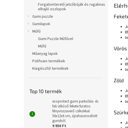
l
Forgalomterelő jelzőbóják és rugalmas
Elérh
elhajló oszlopok
Feket
Gumi puzzle
Gumilapok
J
Műfű
E
I
Gumi Puzzle Műfűvel
Műfű
Vörös 
Műanyag lapok
J
Polifoam termékek
E
Kiegészítő termékek
I
Zöld
J
Top 10 termék
E
I
ecoprotect gumi parkolási- és
fali ütköző fekete furatos
fényvisszaverő csíkokkal
Szürk
50x12x6 cm, újrahasznosított
gumiból
J
9 950 Ft