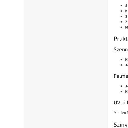
S
K
S
Z
M
Prakt
Szenn
K
J
Felme
J
K
UV-ál
Minden 
Színv