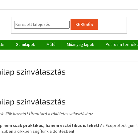
KERESÉS
zle
Gumilapok
Műfű
Műanyag lapok
Polifoam termék
ilap színválasztás
ilap színválasztás
zín illik hozzád? Útmutató a tökéletes választáshoz
ap
nem csak praktikus, hanem esztétikus is lehet!
Az Ecoprotect gumil
? Ebben a cikkben segítünk a döntésben!