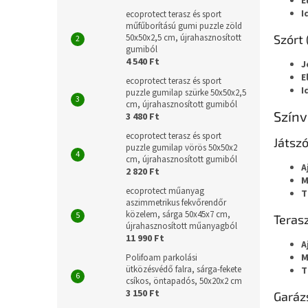
E
I
ecoprotect terasz és sport
műfűborítású gumi puzzle zöld
Szórt 
50x50x2,5 cm, újrahasznosított
gumiból
4 540 Ft
J
E
ecoprotect terasz és sport
I
puzzle gumilap szürke 50x50x2,5
cm, újrahasznosított gumiból
Színv
3 480 Ft
ecoprotect terasz és sport
Játszó
puzzle gumilap vörös 50x50x2
cm, újrahasznosított gumiból
A
2 820 Ft
M
ecoprotect műanyag
T
aszimmetrikus fekvőrendőr
közelem, sárga 50x45x7 cm,
Terasz
újrahasznosított műanyagból
11 990 Ft
A
M
Polifoam parkolási
ütközésvédő falra, sárga-fekete
T
csíkos, öntapadós, 50x20x2 cm
3 150 Ft
Garáz