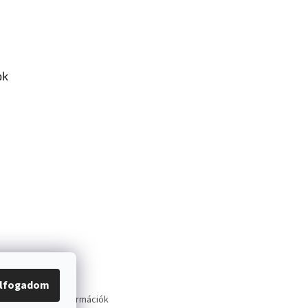
ok
lfogadom
tató
Szállítási információk