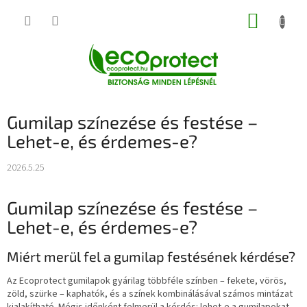
Ugrás
KOSÁR
a
fő
tartalomhoz
Gumilap színezése és festése –
Lehet-e, és érdemes-e?
2026.5.25
Gumilap színezése és festése –
Lehet-e, és érdemes-e?
Miért merül fel a gumilap festésének kérdése?
Az Ecoprotect gumilapok gyárilag többféle színben – fekete, vörös,
zöld, szürke – kaphatók, és a színek kombinálásával számos mintázat