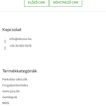
ELŐZŐ CIKK
KÖVETKEZŐ CIKK
L
á
b
l
Kapcsolat
é
info
@
okosio.hu
c
+36 30 650 5678
Termékkategóriák
Parkolási ütközők
Forgalomtechnika
Gumi puzzle
Gumilapok
Műfű