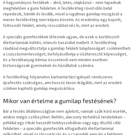
A hagyományos festékek – akril, latex, olajbázisú – nem tapadnak
megfelelően a gumi felületen. A festékréteg rövid időn belül
repedezik, hámlik és leválik, mivel a rugalmas gumilap mozgását a
merev festékréteg nem képes követni. Az eredmény egy kopott,
foltosodó felület, amely rosszabbul néz ki, mint az eredeti.
A speciális gumifestékek léteznek ugyan, de ezek is korlátozott
élettartamúak kültéri, intenzív használat mellett. A festékréteg
ráadásul megváltoztatja a gumilap felületi tulajdonságait: csökkentheti
a csúszásmentességet, befolyásolhatja a vízáteresztő képességet,
és a festékanyag kémiai összetevői nem minden esetben
biztonságosak gyermekek és háziállatok számára.
A festékréteg folyamatos karbantartást igényel: rendszeres
újrafestés szükséges, ami hosszú távon drágább, mint az eredeti
színben kapható gumilap megvásárlása.
Mikor van értelme a gumilap festésének?
Bár a festés általánosságban nem ajánlott, vannak szűk körű esetek,
amikor mégis szóba jöhet. Beltéri, alacsony terhelésű területeken –
például egy ritkán használt hobbyszobában vagy egy díszítő célú
felületen – a speciális gumifesték elfogadható élettartammal
működhet, mivel az UV-sugárzás és a csapadék nem éri a felületet.