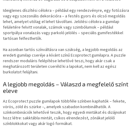
Ideiglenes díszítési célokra – például egy rendezvényre, egy fotózásra
vagy egy szezonális dekorációra – a festés gyors és olcsó megoldás
lehet, amelyet utólag el lehet távolítani. Jelölési célokra a gumilap
felületére felvitt vonalak, számok vagy szimbólumok – például
sportpálya vonalazás vagy parkoló jelölés – speciális gumifestékkel
tartósan felfesthetők.
Ha azonban tartós színváltásra van szükség, a legjobb megoldás az
eredeti gumilap cseréje a kívánt színű Ecoprotect gumilapra. A puzzle
rendszer moduláris felépítése lehetővé teszi, hogy akár csak a
meghatározott területen cseréld ki a lapokat, nem kell az egész
burkolatot felújítani.
A legjobb megoldás – Válaszd a megfelelő színt
eleve
Az Ecoprotect puzzle gumilapok többféle színben kaphatók – fekete,
vörös, zöld és szürke –, amelyek szabadon kombinálhatók. A
színkombinációk lehetővé teszik, hogy egyedi mintákat és dizájnokat
hozz létre: sakktábla mintát, csíkos elrendezést, zónákat jelölő
színblokkokat vagy akár logó formákat.