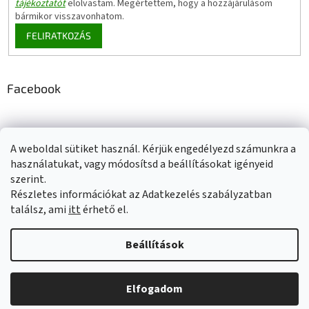
tájékoztatót
elolvastam. Megértettem, hogy a hozzájárulásom
bármikor visszavonhatom.
FELIRATKOZÁS
Facebook
A weboldal sütiket használ. Kérjük engedélyezd számunkra a
Adatkezelési tájékoztató
Elérhetőségeink
Impresszum
használatukat, vagy módosítsd a beállításokat igényeid
Üzleti feltételek (ÁSZF)
Jótállási tájékoztató
szerint.
Szállítási információk
Részletes információkat az Adatkezelés szabályzatban
találsz, ami
itt
érhető el.
Beállítások
Shoptet készítette
Elfogadom
Copyright 2026
Ecoprotect
. Minden jog fenntartva.