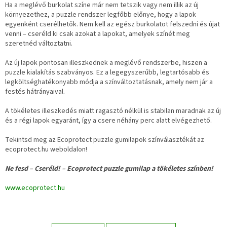
Ha a meglévő burkolat színe már nem tetszik vagy nem illik az új
környezethez, a puzzle rendszer legfőbb előnye, hogy a lapok
egyenként cserélhetők. Nem kell az egész burkolatot felszedni és újat
venni – cseréld ki csak azokat a lapokat, amelyek színét meg
szeretnéd változtatni.
Az új lapok pontosan illeszkednek a meglévő rendszerbe, hiszen a
puzzle kialakítás szabványos. Ez a legegyszerűbb, legtartósabb és
legköltséghatékonyabb módja a színváltoztatásnak, amely nem jár a
festés hátrányaival.
A tökéletes illeszkedés miatt ragasztó nélkül is stabilan maradnak az új
és a régi lapok egyaránt, így a csere néhány perc alatt elvégezhető.
Tekintsd meg az Ecoprotect puzzle gumilapok színválasztékát az
ecoprotect.hu weboldalon!
Ne fesd – Cseréld! – Ecoprotect puzzle gumilap a tökéletes színben!
www.ecoprotect.hu