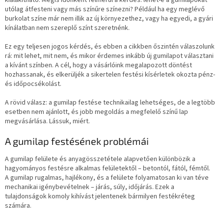
kialakítható. Mégis időnként felmerül a kérdés: lehet-e a gumilapokat
utólag átfesteni vagy más színűre színezni? Például ha egy meglévő
burkolat színe már nem illik az új környezethez, vagy ha egyedi, a gyári
kínálatban nem szereplő színt szeretnénk.
Ez egy teljesen jogos kérdés, és ebben a cikkben őszintén válaszolunk
rá: mit lehet, mit nem, és mikor érdemes inkább új gumilapot választani
a kívánt színben. A cél, hogy a vásárlóink megalapozott döntést
hozhassanak, és elkerüljék a sikertelen festési kísérletek okozta pénz-
és időpocsékolást.
A rövid válasz: a gumilap festése technikailag lehetséges, de a legtöbb
esetben nem ajánlott, és jobb megoldás a megfelelő színű lap
megvásárlása. Lássuk, miért.
A gumilap festésének problémái
A gumilap felülete és anyagösszetétele alapvetően különbözik a
hagyományos festésre alkalmas felületektől – betontól, fától, fémtől.
A gumilap rugalmas, hajlékony, és a felülete folyamatosan ki van téve
mechanikai igénybevételnek – járás, súly, időjárás. Ezek a
tulajdonságok komoly kihívást jelentenek bármilyen festékréteg
számára.