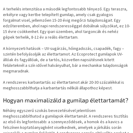
A terhelés intenzitása a második legfontosabb tényező. Egy teraszra,
erkélyre vagy kertbe telepített gumilap, amely csak gyalogos
forgalmat visel, jellemzően 15-20 évig megőrzi tulajdonságait. Egy
edzőteremben, ahol napi rendszerességgel dobálnak súlyzókat, ez 10-
15 évre csökkenhet. Egy ipari üzemben, ahol targoncák és nehéz
gépek terhelik, 8-12 év a reális élettartam.
A környezeti hatások – UV-sugárzás, hőingadozás, csapadék, fagy –
szintén befolyásolják az élettartamot. Az Ecoprotect gumilapok UV-
állóak és fagyállóak, de a tartós, közvetlen napsütésnek kitett
felületeknél a szín idővel halványulhat, bár a mechanikai tulajdonságok
megmaradnak.
A rendszeres karbantartás az élettartamot akár 20-30 százalékkal is
meghosszabbíthatja a karbantartás nélküli állapothoz képest.
Hogyan maximalizáld a gumilap élettartamát?
Néhány egyszerű szokás bevezetésével jelentősen
meghosszabbíthatod a gumilapok élettartamát. A rendszeres tisztítás
az első és legfontosabb: a szennyeződések, a homok és a kavics a
felszínen koptatóanyagként viselkednek, amelyek a járkálás során