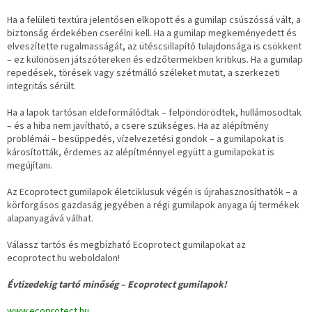
Ha a felületi textúra jelentősen elkopott és a gumilap csúszóssá vált, a
biztonság érdekében cserélni kell. Ha a gumilap megkeményedett és
elveszítette rugalmasságát, az ütéscsillapító tulajdonsága is csökkent
– ez különösen játszótereken és edzőtermekben kritikus. Ha a gumilap
repedések, törések vagy szétmálló széleket mutat, a szerkezeti
integritás sérült.
Ha a lapok tartósan eldeformálódtak – felpöndörödtek, hullámosodtak
– és a hiba nem javítható, a csere szükséges. Ha az alépítmény
problémái – besüppedés, vízelvezetési gondok – a gumilapokat is
károsították, érdemes az alépítménnyel együtt a gumilapokat is
megújítani.
Az Ecoprotect gumilapok életciklusuk végén is újrahasznosíthatók – a
körforgásos gazdaság jegyében a régi gumilapok anyaga új termékek
alapanyagává válhat.
Válassz tartós és megbízható Ecoprotect gumilapokat az
ecoprotect.hu weboldalon!
Évtizedekig tartó minőség – Ecoprotect gumilapok!
www.ecoprotect.hu