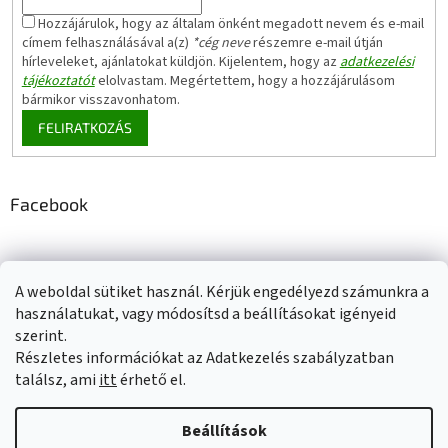
Hozzájárulok, hogy az általam önként megadott nevem és e-mail
címem felhasználásával a(z)
*cég neve
részemre e-mail útján
hírleveleket, ajánlatokat küldjön. Kijelentem, hogy az
adatkezelési
tájékoztatót
elolvastam. Megértettem, hogy a hozzájárulásom
bármikor visszavonhatom.
FELIRATKOZÁS
Facebook
A weboldal sütiket használ. Kérjük engedélyezd számunkra a
Adatkezelési tájékoztató
Elérhetőségeink
Impresszum
használatukat, vagy módosítsd a beállításokat igényeid
Üzleti feltételek (ÁSZF)
Jótállási tájékoztató
szerint.
Szállítási információk
Részletes információkat az Adatkezelés szabályzatban
találsz, ami
itt
érhető el.
Beállítások
Shoptet készítette