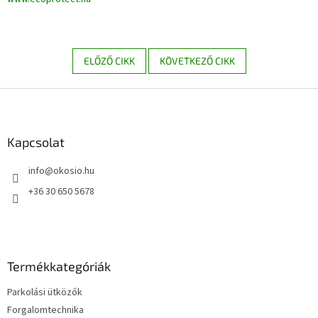
ELŐZŐ CIKK
KÖVETKEZŐ CIKK
L
á
b
l
Kapcsolat
é
info
@
okosio.hu
c
+36 30 650 5678
Termékkategóriák
Parkolási ütközők
Forgalomtechnika