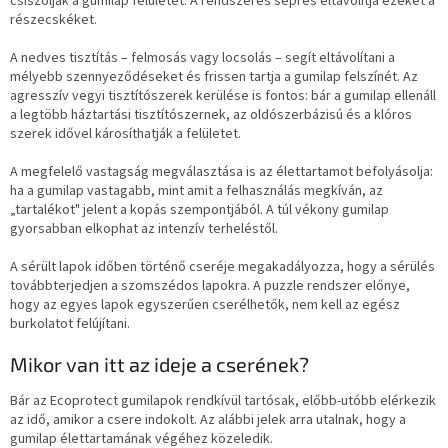
csiszolják a gumilap felületét. A rendszeres seprés eltávolítja ezeket a
részecskéket.
A nedves tisztítás – felmosás vagy locsolás – segít eltávolítani a
mélyebb szennyeződéseket és frissen tartja a gumilap felszínét. Az
agresszív vegyi tisztítószerek kerülése is fontos: bár a gumilap ellenáll
a legtöbb háztartási tisztítószernek, az oldószerbázisú és a klóros
szerek idővel károsíthatják a felületet.
A megfelelő vastagság megválasztása is az élettartamot befolyásolja:
ha a gumilap vastagabb, mint amit a felhasználás megkíván, az
„tartalékot" jelent a kopás szempontjából. A túl vékony gumilap
gyorsabban elkophat az intenzív terheléstől.
A sérült lapok időben történő cseréje megakadályozza, hogy a sérülés
továbbterjedjen a szomszédos lapokra. A puzzle rendszer előnye,
hogy az egyes lapok egyszerűen cserélhetők, nem kell az egész
burkolatot felújítani.
Mikor van itt az ideje a cserének?
Bár az Ecoprotect gumilapok rendkívül tartósak, előbb-utóbb elérkezik
az idő, amikor a csere indokolt. Az alábbi jelek arra utalnak, hogy a
gumilap élettartamának végéhez közeledik.