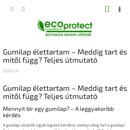
Ugrás
KOSÁR
a
fő
tartalomhoz
Gumilap élettartam – Meddig tart és
mitől függ? Teljes útmutató
2026.5.20
Gumilap élettartam – Meddig tart és
mitől függ? Teljes útmutató
Mennyit bír egy gumilap? – A leggyakoribb
kérdés
A gumilap vásárlók egyik legelső kérdése: mennyi ideig tart a gumilap?