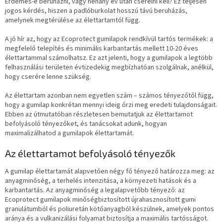
Érdemes-e beruházni, vagy néhány év után cserélni kell? Ez teljesen
jogos kérdés, hiszen a padlóburkolat hosszú távú beruházás,
amelynek megtérülése az élettartamtól függ.
A jó hír az, hogy az Ecoprotect gumilapok rendkívül tartós termékek: a
megfelelő telepítés és minimális karbantartás mellett 10-20 éves
élettartammal számolhatsz. Ez azt jelenti, hogy a gumilapok a legtöbb
felhasználási területen évtizedekig megbízhatóan szolgálnak, anélkül,
hogy cserére lenne szükség.
Az élettartam azonban nem egyetlen szám – számos tényezőtől függ,
hogy a gumilap konkrétan mennyi ideig őrzi meg eredeti tulajdonságait.
Ebben az útmutatóban részletesen bemutatjuk az élettartamot
befolyásoló tényezőket, és tanácsokat adunk, hogyan
maximalizálhatod a gumilapok élettartamát.
Az élettartamot befolyásoló tényezők
A gumilap élettartamát alapvetően négy fő tényező határozza meg: az
anyagminőség, a terhelés intenzitása, a környezeti hatások és a
karbantartás. Az anyagminőség a legalapvetőbb tényező: az
Ecoprotect gumilapok minőségbiztosított újrahasznosított gumi
granulátumból és poliuretán kötőanyagból készülnek, amelyek pontos
aránya és a vulkanizálási folyamat biztosítja a maximális tartósságot.