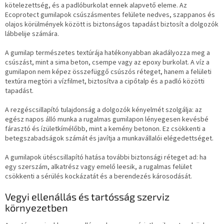
kötelezettség, és a padlóburkolat ennek alapvető eleme. Az
Ecoprotect gumilapok csúszásmentes felülete nedves, szappanos és
olajos körülmények között is biztonságos tapadást biztosít a dolgozók
lábbelije számára.
A gumilap természetes textúrája hatékonyabban akadályozza meg a
csúszást, mint a sima beton, csempe vagy az epoxy burkolat. A víz a
gumilapon nem képez összefüggő csúszós réteget, hanem a felületi
textúra megtöri a vízfilmet, biztosítva a cipőtalp és a padló közötti
tapadást.
A rezgéscsillapító tulajdonság a dolgozók kényelmét szolgálja: az
egész napos álló munka a rugalmas gumilapon lényegesen kevésbé
fárasztó és ízületkímélőbb, mint a kemény betonon. Ez csökkenti a
betegszabadságok számát és javítja a munkavállalói elégedettséget.
A gumilapok ütéscsillapító hatása további biztonsági réteget ad: ha
egy szerszám, alkatrész vagy emelő leesik, a rugalmas felület
csökkenti a sérülés kockázatát és a berendezés károsodását.
Vegyi ellenállás és tartósság szerviz
környezetben