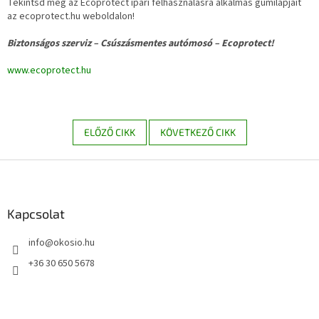
Tekintsd meg az Ecoprotect ipari felhasználásra alkalmas gumilapjait
az ecoprotect.hu weboldalon!
Biztonságos szerviz – Csúszásmentes autómosó – Ecoprotect!
www.ecoprotect.hu
ELŐZŐ CIKK
KÖVETKEZŐ CIKK
L
á
b
l
Kapcsolat
é
info
@
okosio.hu
c
+36 30 650 5678