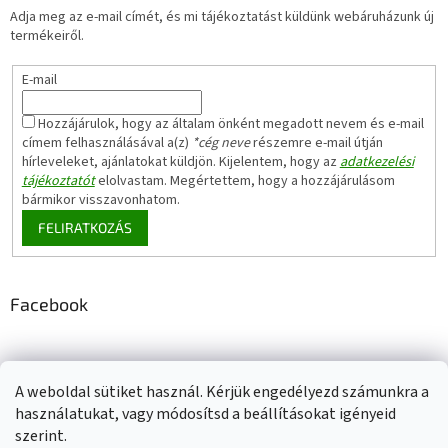
Adja meg az e-mail címét, és mi tájékoztatást küldünk webáruházunk új
termékeiről.
E-mail
Hozzájárulok, hogy az általam önként megadott nevem és e-mail
címem felhasználásával a(z)
*cég neve
részemre e-mail útján
hírleveleket, ajánlatokat küldjön. Kijelentem, hogy az
adatkezelési
tájékoztatót
elolvastam. Megértettem, hogy a hozzájárulásom
bármikor visszavonhatom.
FELIRATKOZÁS
Facebook
A weboldal sütiket használ. Kérjük engedélyezd számunkra a
Adatkezelési tájékoztató
Elérhetőségeink
Impresszum
használatukat, vagy módosítsd a beállításokat igényeid
Üzleti feltételek (ÁSZF)
Jótállási tájékoztató
szerint.
Szállítási információk