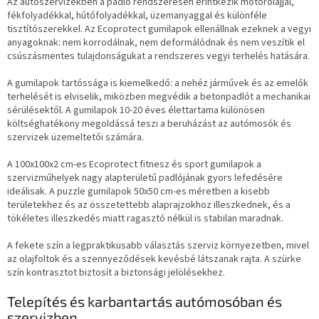
Az autószervizekben a padló rendszeresen érintkezik motorolajjal,
fékfolyadékkal, hűtőfolyadékkal, üzemanyaggal és különféle
tisztítószerekkel. Az Ecoprotect gumilapok ellenállnak ezeknek a vegyi
anyagoknak: nem korrodálnak, nem deformálódnak és nem veszítik el
csúszásmentes tulajdonságukat a rendszeres vegyi terhelés hatására.
A gumilapok tartóssága is kiemelkedő: a nehéz járművek és az emelők
terhelését is elviselik, miközben megvédik a betonpadlót a mechanikai
sérülésektől. A gumilapok 10-20 éves élettartama különösen
költséghatékony megoldássá teszi a beruházást az autómosók és
szervizek üzemeltetői számára.
A 100x100x2 cm-es Ecoprotect fitnesz és sport gumilapok a
szervizműhelyek nagy alapterületű padlójának gyors lefedésére
ideálisak. A puzzle gumilapok 50x50 cm-es méretben a kisebb
területekhez és az összetettebb alaprajzokhoz illeszkednek, és a
tökéletes illeszkedés miatt ragasztó nélkül is stabilan maradnak.
A fekete szín a legpraktikusabb választás szerviz környezetben, mivel
az olajfoltok és a szennyeződések kevésbé látszanak rajta. A szürke
szín kontrasztot biztosít a biztonsági jelölésekhez.
Telepítés és karbantartás autómosóban és
szervizben