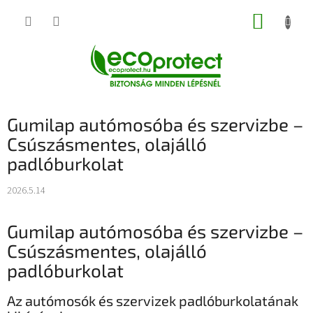
Ugrás
KOSÁR
a
fő
tartalomhoz
Gumilap autómosóba és szervizbe –
Csúszásmentes, olajálló
padlóburkolat
2026.5.14
Gumilap autómosóba és szervizbe –
Csúszásmentes, olajálló
padlóburkolat
Az autómosók és szervizek padlóburkolatának