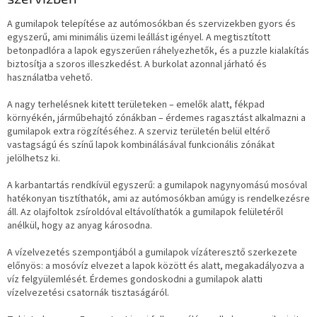
A gumilapok telepítése az autómosókban és szervizekben gyors és
egyszerű, ami minimális üzemi leállást igényel. A megtisztított
betonpadlóra a lapok egyszerűen ráhelyezhetők, és a puzzle kialakítás
biztosítja a szoros illeszkedést. A burkolat azonnal járható és
használatba vehető.
A nagy terhelésnek kitett területeken – emelők alatt, fékpad
környékén, járműbehajtó zónákban – érdemes ragasztást alkalmazni a
gumilapok extra rögzítéséhez. A szerviz területén belül eltérő
vastagságú és színű lapok kombinálásával funkcionális zónákat
jelölhetsz ki.
A karbantartás rendkívül egyszerű: a gumilapok nagynyomású mosóval
hatékonyan tisztíthatók, ami az autómosókban amúgy is rendelkezésre
áll. Az olajfoltok zsíroldóval eltávolíthatók a gumilapok felületéről
anélkül, hogy az anyag károsodna.
A vízelvezetés szempontjából a gumilapok vízáteresztő szerkezete
előnyös: a mosóvíz elvezet a lapok között és alatt, megakadályozva a
víz felgyülemlését. Érdemes gondoskodni a gumilapok alatti
vízelvezetési csatornák tisztaságáról.