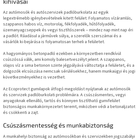
kihívásai
Az autómosók és autószervizek padlóburkolata az egyik
legextrémebb igénybevételnek kitett felület. Folyamatos vízáramlás,
szappanos habos víz, motorolaj, fékfolyadék, hűtőfolyadék,
üzemanyagcseppek és vegyi tisztítószerek – mindez nap mint nap éri
a padlót. Ráadásul a járművek súlya, a szerelők szerszámai és a
vásárlók ki-bejárása is folyamatosan terheli a felületet.
A hagyományos betonpadló ezekben a környezetben rendkívül
csúszóssá válik, ami komoly balesetveszélyt jelent. A szappanos,
olajos víz a sima betonon szinte jégpályává változtatja a felületet, és a
dolgozók elcsúszása nemcsak sérülésekhez, hanem munkaügyi és jogi
következményekhez is vezethet.
Az Ecoprotect gumilapok átfogó megoldást nyújtanak az autómosók
és szervizek padlóburkolati problémáira. A csúszásmentes, vegyi
anyagoknak ellenálló, tartós és könnyen tisztítható gumifelület
biztonságos munkakörnyezetet teremt, miközben védi a betonaljzatot
és csökkenti a zajt.
Csúszásmentesség és munkabiztonság
A munkahelyi biztonság az autómosókban és szervizekben jogszabályi